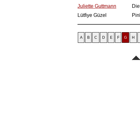
Juliette Guttmann
Die
Lütfiye Güzel
Pin
A
B
C
D
E
F
G
H