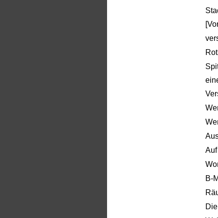
Sta
[Vo
ver
Rot
Spi
ein
Ver
Wer
Wer
Aus
Auf
Wor
B-
Räu
Die