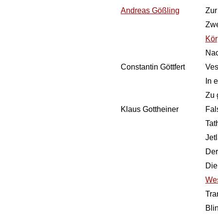
Andreas Gößling
Zur
Zwe
Kör
Nac
Constantin Göttfert
Ves
In 
Zu 
Klaus Gottheiner
Fal
Tat
Jet
Der
Die
Wes
Tra
Bli