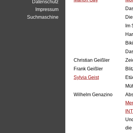
Datenschutz
Das
Impressum
Suchmaschine
Die
Im 
Har
Biki
Das
Christian Geißler
Zei
Frank Geißler
Blit
Sylvia Geist
Etü
Müh
Wilhelm Genazino
Abs
Men
IN
Und
die