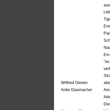
aus
Leb
Tig
Em
Pai
Sch
Nac
Ein
"Im
ver
Str
Wilfried Giesen
abe
Anke Glasmacher
Am 
Ade
Die