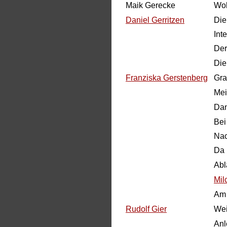
Maik Gerecke
Wol
Daniel Gerritzen
Die
Inte
Der
Die
Franziska Gerstenberg
Gra
Mei
Dan
Bei
Nac
Da 
Abl
Mil
Am
Rudolf Gier
Wei
Anl