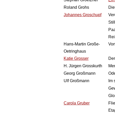
Roland Grohs
Die
Johannes Groschupf
Ver
Sti
Paa
Re
Hans-Martin Große-
Von
Oetringhaus
Katie Grosser
Der
H. Jürgen Grosskurth
Men
Georg Großmann
Ode
Ulf Großmann
Im 
Gew
Glo
Carola Gruber
Fli
Eta