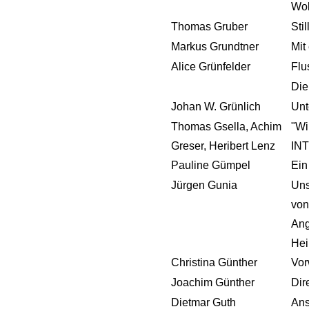
Wo
Thomas Gruber
Sti
Markus Grundtner
Mit
Alice Grünfelder
Flu
Die
Johan W. Grünlich
Unt
Thomas Gsella, Achim
"Wi
Greser, Heribert Lenz
IN
Pauline Gümpel
Ein
Jürgen Gunia
Uns
von
Ang
Hei
Christina Günther
Vor
Joachim Günther
Dir
Dietmar Guth
Ans