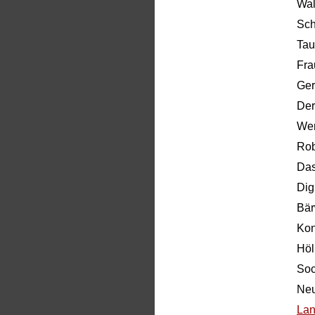
Wa
Sch
Ta
Fra
Ger
Der
Wer
Rob
Das
Dig
Bär
Kon
Höl
Soc
Neu
Lan