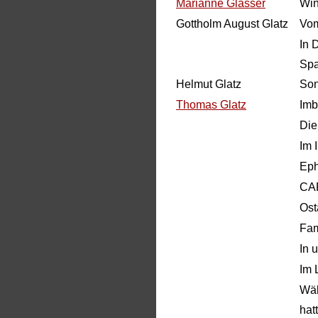
Marianne Glasser
Win
Gottholm August Glatz
Vom
In 
Spa
Helmut Glatz
Son
Thomas Glatz
Imb
Die
Im 
Eph
CA
Ost
Fam
In 
Im 
Wäh
hat