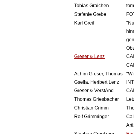
Tobias Graichen
tom
Stefanie Grebe
FO
Karl Greif
"Nu
hins
gen
Obs
Greser & Lenz
CA
CA
Achim Greser, Thomas
"Wi
Gsella, Heribert Lenz
IN
Greser & VerstAnd
CA
Thomas Griesbacher
Let
Christian Grimm
Tho
Rolf Grimminger
Cal
Art
Stephan Groetzner
Ein