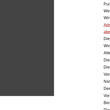
Pun
Wes
Wir
Arb
abe
Die
Win
Al
Die
Die
Ver
Nas
Den
Vor
Bei
Die