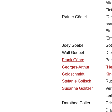
Ali
Fic
Rainer Gödtel
[De
bra
Ein
[Er 
Joey Goebel
Got
Wulf Goebel
Die
Frank Göhre
Per
Georges-Arthur
"He
Goldschmidt
Kin
Stefanie Golisch
Ruo
Susanne Gölitzer
Ver
Ler
Dorothea Goller
Gri
Dia