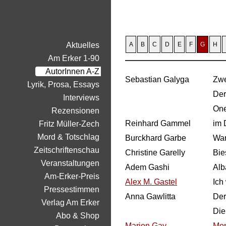
Aktuelles
A
B
C
D
E
F
G
H
Am Erker 1-90
AutorInnen A-Z
Sebastian Galyga
Zwe
Lyrik, Prosa, Essays
Der
Interviews
One
Rezensionen
Reinhard Gammel
im 
Fritz Müller-Zech
Mord & Totschlag
Burckhard Garbe
War
Zeitschriftenschau
Christine Garelly
Bie
Veranstaltungen
Adem Gashi
Alb
Am-Erker-Preis
Alex M. Gastel
Ich
Pressestimmen
Anna Gawlitta
Der
Verlag Am Erker
Die
Abo & Shop
Marion Gay
Mon