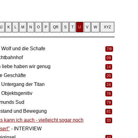
IJ
K
L
M
N
O
P
QR
S
T
U
V
W
XYZ
 Wolf und die Schafe
7/8
htbahnhof
09
 liebe haben wir genug
14
e Geschäfte
20
 Untergang der Titan
24
 Objektsgenitiv
76
gmunds Sud
79
llstand und Bewegung
81
s kann ich auch - vielleicht sogar noch
33
ser!"
- INTERVIEW
iginsel
42