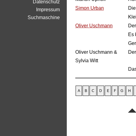
Datenschutz
Simon Urban
Die
Impressum
Kle
Suchmaschine
Oliver Uschmann
Der
Es 
Ger
Oliver Uschmann &
Der
Sylvia Witt
Das
A
B
C
D
E
F
G
H