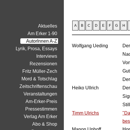
Aktuelles
A
B
C
D
E
F
G
H
Am Erker 1-90
AutorInnen A-Z
Wolfgang Ueding
Der
Lyrik, Prosa, Essays
Nac
Interviews
Von
Rezensionen
Gut
Fritz Müller-Zech
Mord & Totschlag
Der
Zeitschriftenschau
Heiko Ullrich
Der
Veranstaltungen
Si
Am-Erker-Preis
Sti
Pressestimmen
Timm Ulrichs
"Da
Verlag Am Erker
bes
Abo & Shop
Manon Uphoff
Hon