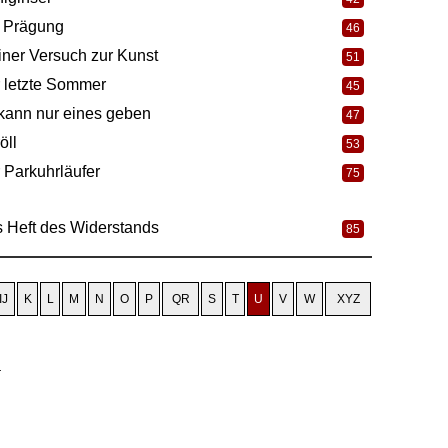
 Prägung
46
iner Versuch zur Kunst
51
 letzte Sommer
45
kann nur eines geben
47
öll
53
 Parkuhrläufer
75
 Heft des Widerstands
85
IJ
K
L
M
N
O
P
QR
S
T
U
V
W
XYZ