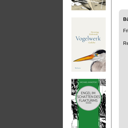
B
Fr
Re