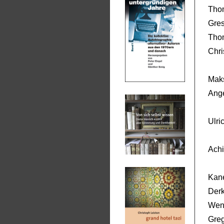
Thom
Gres
Tho
Chri
Mak
Ange
Ulri
Achi
Kane
Derk
Wen
Greg