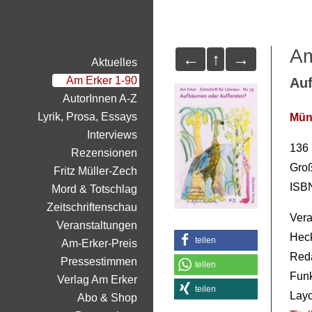
Am
←
↑
→
Aktuelles
Am Erker 1-90
Auf
AutorInnen A-Z
Lyrik, Prosa, Essays
Mün
Interviews
136 
Rezensionen
Groß
Fritz Müller-Zech
ISB
Mord & Totschlag
Zeitschriftenschau
Vera
Veranstaltungen
Hec
teilen
Am-Erker-Preis
Reda
Pressestimmen
teilen
Funk
Verlag Am Erker
teilen
Layo
Abo & Shop