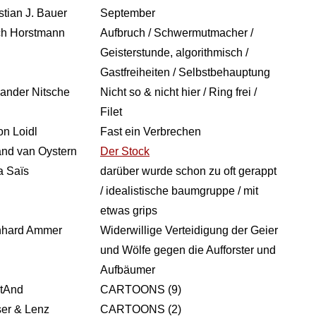
stian J. Bauer
September
ch Horstmann
Aufbruch / Schwermutmacher /
Geisterstunde, algorithmisch /
Gastfreiheiten / Selbstbehauptung
ander Nitsche
Nicht so & nicht hier / Ring frei /
Filet
n Loidl
Fast ein Verbrechen
nd van Oystern
Der Stock
a Saïs
darüber wurde schon zu oft gerappt
/ idealistische baumgruppe / mit
etwas grips
nhard Ammer
Widerwillige Verteidigung der Geier
und Wölfe gegen die Aufforster und
Aufbäumer
stAnd
CARTOONS (9)
er & Lenz
CARTOONS (2)