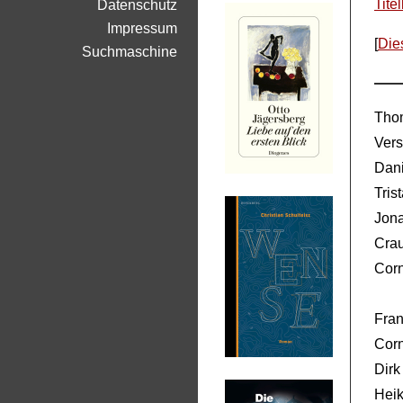
Titel
Datenschutz
Impressum
[
Die
Suchmaschine
Tho
Ver
Dani
Tris
Jon
Cra
Cor
Fran
Corn
Dirk
Heik