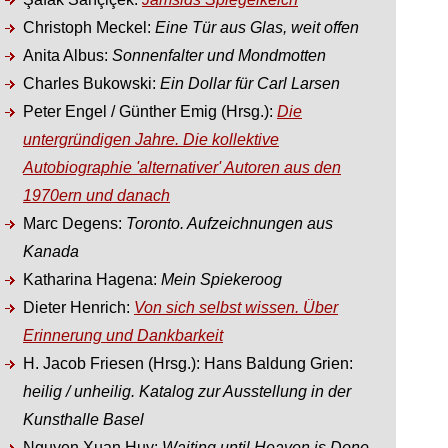
Christoph Meckel:
Eine Tür aus Glas, weit offen
Anita Albus:
Sonnenfalter und Mondmotten
Charles Bukowski:
Ein Dollar für Carl Larsen
Peter Engel / Günther Emig (Hrsg.):
Die
untergründigen Jahre. Die kollektive
Autobiographie 'alternativer' Autoren aus den
1970ern und danach
Marc Degens:
Toronto. Aufzeichnungen aus
Kanada
Katharina Hagena:
Mein Spiekeroog
Dieter Henrich:
Von sich selbst wissen. Über
Erinnerung und Dankbarkeit
H. Jacob Friesen (Hrsg.): Hans Baldung Grien:
heilig / unheilig. Katalog zur Ausstellung in der
Kunsthalle Basel
Nguyen Xuan Huy:
Waiting until Heaven is Done