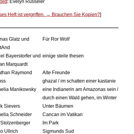
bild
: Evelyn Rüsseler
ses Heft ist vergriffen. → Brauchen Sie Kopien?
]
mas Glatz und
Für Ror Wolf
stAnd
el Bayerstorfer und
einige steile thesen
tan Marquardt
athan Raymond
Alte Freunde
uss
ghazal / im schatten einer kastanie
nelia Manikowsky
eine Indianerin am Amazonas sein /
durch einen Wald gehen, im Winter
k Sievers
Unter Bäumen
elia Schneider
Cancan im Vatikan
 Stolzenberger
Im Park
o Ullrich
Sigmunds Sud