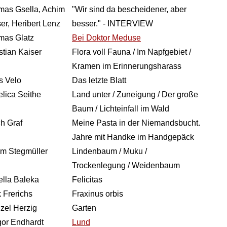
as Gsella, Achim
"Wir sind da bescheidener, aber
er, Heribert Lenz
besser." - INTERVIEW
mas Glatz
Bei Doktor Meduse
stian Kaiser
Flora voll Fauna / Im Napfgebiet /
Kramen im Erinnerungsharass
s Velo
Das letzte Blatt
lica Seithe
Land unter / Zuneigung / Der große
Baum / Lichteinfall im Wald
ch Graf
Meine Pasta in der Niemandsbucht.
Jahre mit Handke im Handgepäck
m Stegmüller
Lindenbaum / Muku /
Trockenlegung / Weidenbaum
lla Baleka
Felicitas
 Frerichs
Fraxinus orbis
zel Herzig
Garten
or Endhardt
Lund