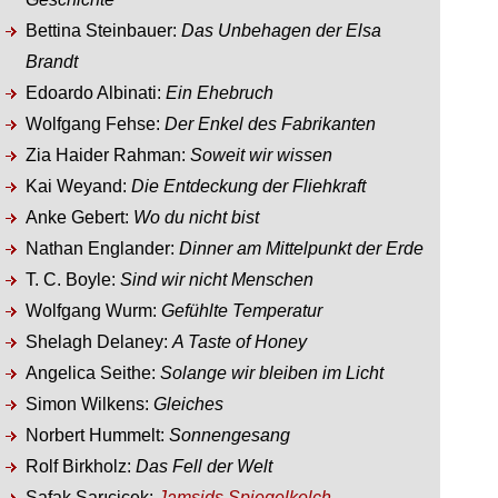
Bettina Steinbauer:
Das Unbehagen der Elsa
Brandt
Edoardo Albinati:
Ein Ehebruch
Wolfgang Fehse:
Der Enkel des Fabrikanten
Zia Haider Rahman:
Soweit wir wissen
Kai Weyand:
Die Entdeckung der Fliehkraft
Anke Gebert:
Wo du nicht bist
Nathan Englander:
Dinner am Mittelpunkt der Erde
T. C. Boyle:
Sind wir nicht Menschen
Wolfgang Wurm:
Gefühlte Temperatur
Shelagh Delaney:
A Taste of Honey
Angelica Seithe:
Solange wir bleiben im Licht
Simon Wilkens:
Gleiches
Norbert Hummelt:
Sonnengesang
Rolf Birkholz:
Das Fell der Welt
Şafak Sarıçiçek:
Jamsids Spiegelkelch