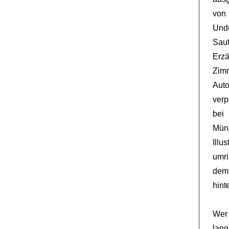
von 
Und
Sau
Erz
Zimm
Aut
verp
bei
Mün
Illu
umri
dem
hinte
Wer 
lang