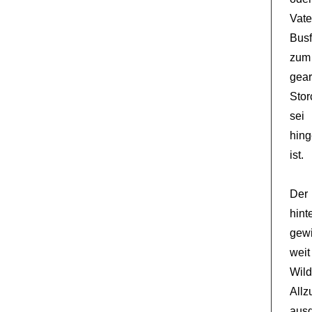
Vat
Busf
zum
gear
Stor
se
hing
ist.
De
hint
gew
wei
Wil
All
ausg