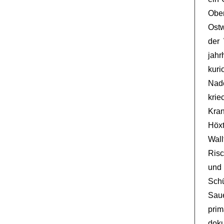
Obe
Ostw
der 
jahr
kur
Nad
krie
Kra
Höx
Wall
Risc
und
Sch
Saue
pri
doku