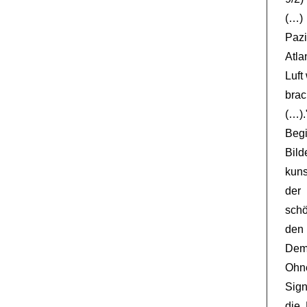
(…)
Pazi
Atla
Luft
brac
(…)
Beg
Bil
kuns
der
schö
den
Demo
Ohn
Sign
die