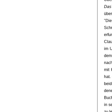
Das
über
"Di
Sch
erf
Clau
im U
dem
nach
mit 
hat
beid
dene
Buch
in s
zu l