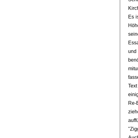
Kirc
Es i
Höh
sein
Essa
und 
ben
mit
fas
Tex
ein
Re-
zieh
auf
"Zig
Auc