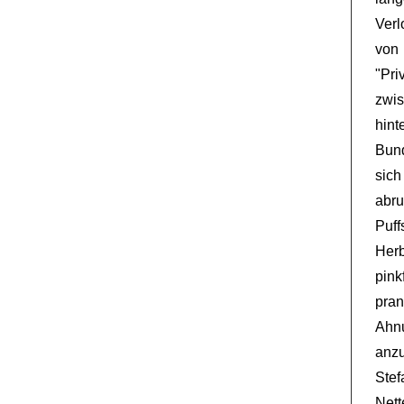
Verl
von 
"Pr
zwis
hin
Bun
sic
abru
Puff
Herb
pin
pran
Ahnu
anzu
Stef
Nett