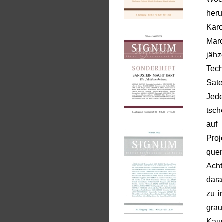
heru
Kar
Marc
jäh
Tech
Sat
Jed
tsch
auf
Proj
que
Ach
dar
zu i
grau
Kaum