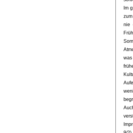
Im g
zum 
nie
Frü
Somm
Atmo
was
früh
Ku
Auf
weni
begr
Auch
vers
Impr
9/2)