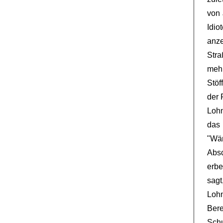
von 
Idi
anz
Stra
mehr
Stöf
der 
Lohn
das
"Wär
Absc
erbe
sagt
Loh
Ber
Sch