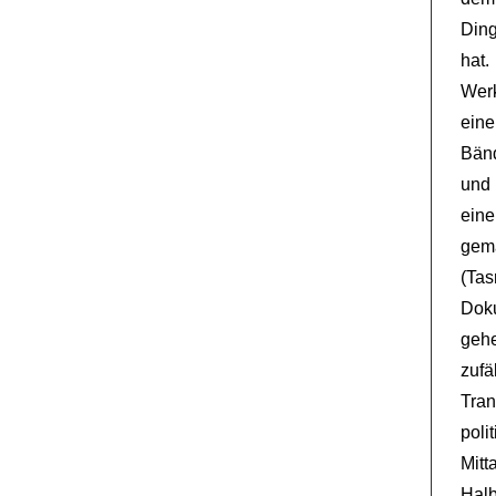
Ding
hat.
Werk
eine
Bänd
und 
ein
gema
(Ta
Doku
geh
zufä
Tra
pol
Mitt
Halb