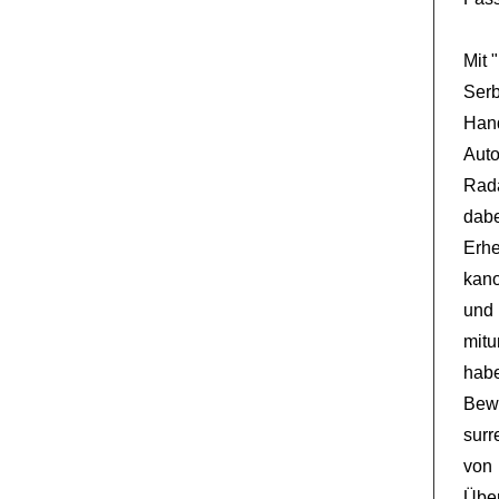
Mit 
Ser
Hand
Aut
Rada
dab
Erhe
kano
und 
mitu
hab
Bew
surr
von 
Übe