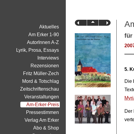
Am
Aktuelles
Am Erker 1-90
für
AutorInnen A-Z
2007
Lyrik, Prosa, Essays
Interviews
Rezensionen
5. 
Fritz Müller-Zech
Mord & Totschlag
Die 
Zeitschriftenschau
Text
Veranstaltungen
Myri
Am-Erker-Preis
Der 
Pressestimmen
vert
Verlag Am Erker
Abo & Shop