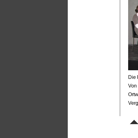
Die 
Von 
Ortw
Verg