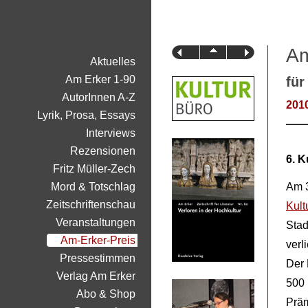
Am
Aktuelles
Am Erker 1-90
für
AutorInnen A-Z
201
Lyrik, Prosa, Essays
Interviews
Rezensionen
6. 
Fritz Müller-Zech
Mord & Totschlag
Am 
Zeitschriftenschau
Kult
Veranstaltungen
Stad
Am-Erker-Preis
verl
Pressestimmen
Der 
Verlag Am Erker
500 
Abo & Shop
Präm