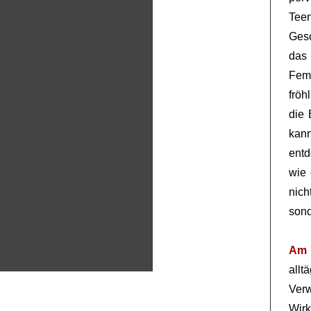
Tee
Ges
das
Fem
fröh
die 
kan
ent
wie 
nic
sond
Am 
all
Verw
Wirk