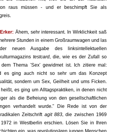
tion raus müssen - und er beschimpft Sie als
greis.
Erker:
Ähem, sehr interessant. In Wirklichkeit saß
mehrere Stunden in einem Großraumwagen und las
der neuen Ausgabe des linksintellektuellen
kulturmagazins
testcard
, die, wie es der Zufall so
, dem Thema 'Sex' gewidmet ist. Ich zitiere mal:
d es ging auch nicht so sehr um das Konzept
alität, sondern um Sex, Geilheit und ums Ficken.
heißt, es ging um Alltagspraktiken, in denen nicht
ger als die Befreiung von den gesellschaftlichen
ngen verhandelt wurde." Die Rede ist von der
sradikalen Zeitschrift
agit 883
, die zwischen 1969
1972 in Westberlin erschien. Lösen Sie in Ihren
hichten ein, was revolutionären jungen Menschen