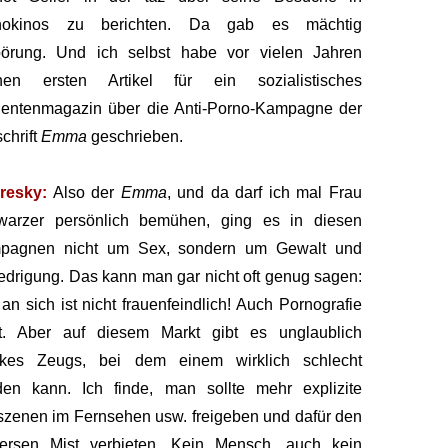
nokinos zu berichten. Da gab es mächtig
örung. Und ich selbst habe vor vielen Jahren
nen ersten Artikel für ein sozialistisches
dentenmagazin über die Anti-Porno-Kampagne der
schrift
Emma
geschrieben.
resky:
Also der
Emma
, und da darf ich mal Frau
warzer persönlich bemühen, ging es in diesen
pagnen nicht um Sex, sondern um Gewalt und
edrigung. Das kann man gar nicht oft genug sagen:
an sich ist nicht frauenfeindlich! Auch Pornografie
ht. Aber auf diesem Markt gibt es unglaublich
nkes Zeugs, bei dem einem wirklich schlecht
den kann. Ich finde, man sollte mehr explizite
zenen im Fernsehen usw. freigeben und dafür den
versen Mist verbieten. Kein Mensch, auch kein