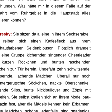
hlungen. Was hätte mir in diesem Falle auf der
fahrt vom Ruhrgebiet in die Hauptstadt alles
ieren können?
resky:
Sie sitzen da alleine in Ihrem Sechserabteil
 reiben sich einen Kaffeefleck aus Ihrem
hautfarbenen Seidenblouson. Plötzlich drängelt
 eine Gruppe kichernder, singender Cheerleader
 kurzen Röckchen und bunten raschelnden
heln zur Tür herein. Ungefähr zehn schwitzende,
ppernde, lachende Mädchen. Überall nur noch
untergerutschte Söckchen, nackte Oberschenkel,
zende Slips, bunte Nickipullover und Zöpfe mit
eifen. Sie selbst krallen sich an Ihrem Modellbau-
zin fest, aber die Mädels kennen kein Erbarmen.
ge Mädchen, schöne jedenfalls, sind gnadenlos.