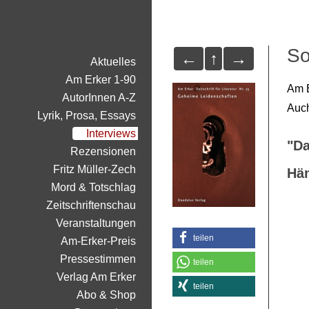
So
←
↑
→
Aktuelles
Am Erker 1-90
Am E
AutorInnen A-Z
Auc
Lyrik, Prosa, Essays
Interviews
"Da
Rezensionen
Fritz Müller-Zech
Hä
Mord & Totschlag
Zeitschriftenschau
Veranstaltungen
teilen
Am-Erker-Preis
Pressestimmen
teilen
Verlag Am Erker
teilen
Abo & Shop