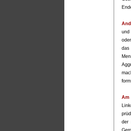
Ende
And
und 
oder
das
Mens
Agg
mac
form
Am 
Link
prüd
der
Ger