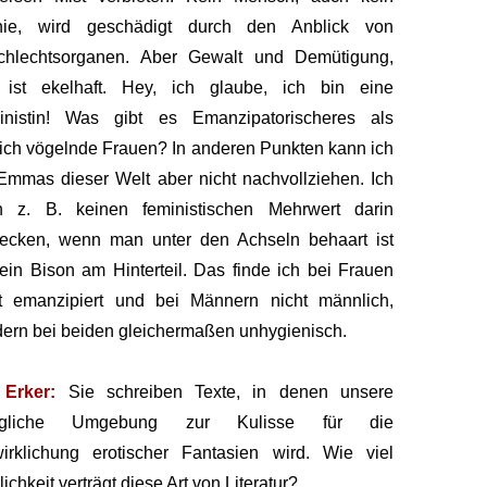
nie, wird geschädigt durch den Anblick von
chlechtsorganen. Aber Gewalt und Demütigung,
 ist ekelhaft. Hey, ich glaube, ich bin eine
inistin! Was gibt es Emanzipatorischeres als
lich vögelnde Frauen? In anderen Punkten kann ich
Emmas dieser Welt aber nicht nachvollziehen. Ich
n z. B. keinen feministischen Mehrwert darin
decken, wenn man unter den Achseln behaart ist
ein Bison am Hinterteil. Das finde ich bei Frauen
ht emanzipiert und bei Männern nicht männlich,
ern bei beiden gleichermaßen unhygienisch.
Erker:
Sie schreiben Texte, in denen unsere
tägliche Umgebung zur Kulisse für die
irklichung erotischer Fantasien wird. Wie viel
lichkeit verträgt diese Art von Literatur?