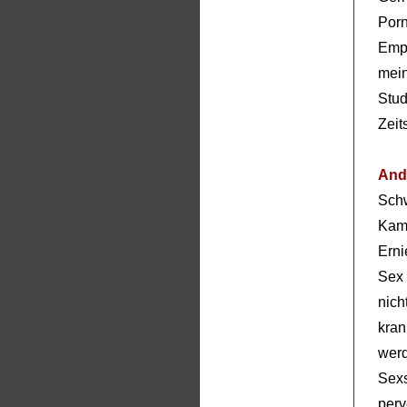
Por
Emp
mei
Stu
Zeit
And
Sch
Kam
Erni
Sex 
nic
kra
wer
Sexs
per