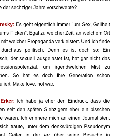
 der sechziger Jahre vorschwebte?
resky:
Es geht eigentlich immer "um Sex, Geilheit
ums Ficken". Egal zu welcher Zeit, an welchem Ort
 mit welcher Propaganda verkleistert. Und ich finde
 durchaus politisch. Denn es ist doch so: Ein
ch, der sexuell ausgelastet ist, hat gar nicht das
ressionspotenzial, um irgendwelchen Mist zu
hen. So hat es doch Ihre Generation schon
uliert: Make love, not war.
Erker:
Ich habe ja eher den Eindruck, dass die
en seit den späten Siebzigern eher ein bisschen
e waren. Ich erinnere mich an einen Journalisten,
 sich traute, unter dem denkwürdigen Pseudonym
not Geiler in der
taz
über seine Besuche in