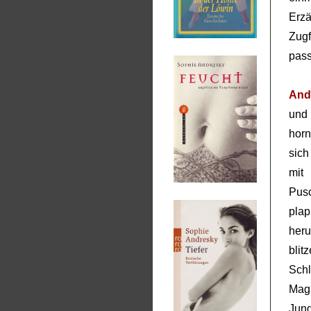
Erzä
Zug
pass
And
und
horn
sich
mit
Pusc
pla
her
blit
Schl
Maga
Jun