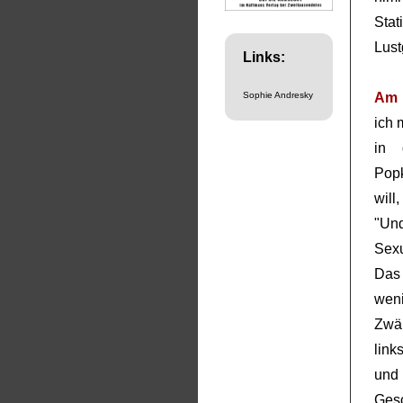
Sta
Lust
Links:
Sophie Andresky
Am 
ich 
in 
Pop
will
"Un
Sexu
Das 
weni
Zwä
link
und 
Gesc