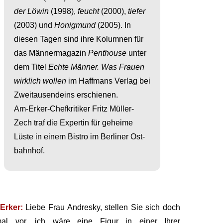
der Löwin
(1998),
feucht
(2000),
tiefer
(2003) und
Honig­mund
(2005). In
diesen Tagen sind ihre Kolum­nen für
das Männer­magazin
Penthouse
unter
dem Titel
Echte Männer. Was Frauen
wirklich wollen
im Haff­mans Verlag bei
Zwei­tausend­eins erschienen.
Am-Erker-Chef­kritiker Fritz Müller-
Zech traf die Expertin für geheime
Lüste in einem Bistro im Berliner Ost­
bahnhof.
Erker:
Liebe Frau Andresky, stellen Sie sich doch
mal vor, ich wäre eine Figur in einer Ihrer