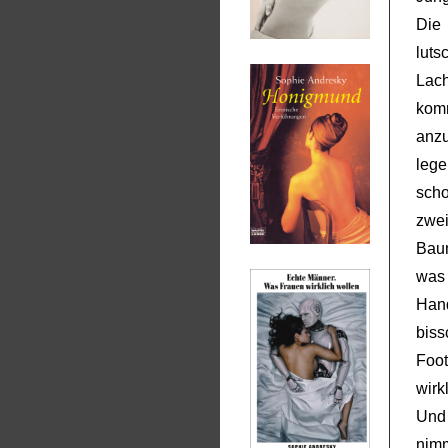
Die
luts
Lach
kom
anzu
lege
scho
zwe
Bau
was 
Hand
biss
Foo
wirk
Und
nim