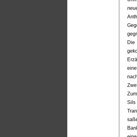
neu
Ant
Geg
gegr
Di
gek
Erzä
eine
nac
Zwei
Zuma
Sil
Tran
saße
Bank
eine