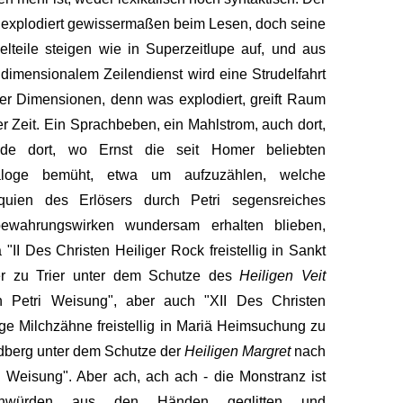
 explodiert gewissermaßen beim Lesen, doch seine
elteile steigen wie in Superzeitlupe auf, und aus
dimensionalem Zeilendienst wird eine Strudelfahrt
ier Dimensionen, denn was explodiert, greift Raum
er Zeit. Ein Sprachbeben, ein Mahlstrom, auch dort,
ade dort, wo Ernst die seit Homer beliebten
aloge bemüht, etwa um aufzuzählen, welche
iquien des Erlösers durch Petri segensreiches
bewahrungswirken wundersam erhalten blieben,
 "II Des Christen Heiliger Rock freistellig in Sankt
er zu Trier unter dem Schutze des
Heiligen Veit
h Petri Weisung", aber auch "XII Des Christen
ige Milchzähne freistellig in Mariä Heimsuchung zu
dberg unter dem Schutze der
Heiligen Margret
nach
i Weisung". Aber ach, ach ach - die Monstranz ist
hwürden aus den Händen geglitten und