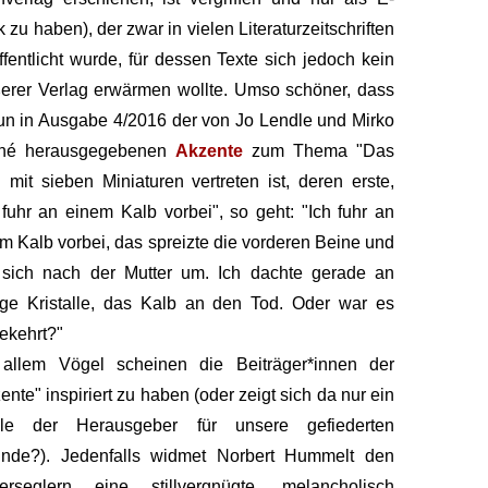
 zu haben), der zwar in vielen Literaturzeitschriften
ffentlicht wurde, für dessen Texte sich jedoch kein
erer Verlag erwärmen wollte. Umso schöner, dass
un in Ausgabe 4/2016 der von Jo Lendle und Mirko
né herausgegebenen
Akzente
zum Thema "Das
" mit sieben Miniaturen vertreten ist, deren erste,
 fuhr an einem Kalb vorbei", so geht: "Ich fuhr an
m Kalb vorbei, das spreizte die vorderen Beine und
 sich nach der Mutter um. Ich dachte gerade an
ige Kristalle, das Kalb an den Tod. Oder war es
ekehrt?"
 allem Vögel scheinen die Beiträger*innen der
ente" inspiriert zu haben (oder zeigt sich da nur ein
ble der Herausgeber für unsere gefiederten
unde?). Jedenfalls widmet Norbert Hummelt den
erseglern eine stillvergnügte, melancholisch