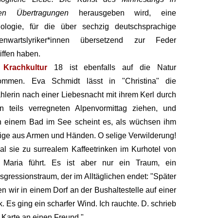
en Übertragungen
herausgeben wird, eine
hologie, für die über sechzig deutschsprachige
enwartslyriker*innen übersetzend zur Feder
iffen haben.
e
Krachkultur
18 ist ebenfalls auf die Natur
ommen. Eva Schmidt lässt in "Christina" die
hlerin nach einer Liebesnacht mit ihrem Kerl durch
n teils verregneten Alpenvormittag ziehen, und
h einem Bad im See scheint es, als wüchsen ihm
ge aus Armen und Händen. O selige Verwilderung!
l sie zu surrealem Kaffeetrinken im Kurhotel von
s Maria führt. Es ist aber nur ein Traum, ein
sgressionstraum, der im Alltäglichen endet: "Später
n wir in einem Dorf an der Bushaltestelle auf einer
. Es ging ein scharfer Wind. Ich rauchte. D. schrieb
 Karte an einen Freund."