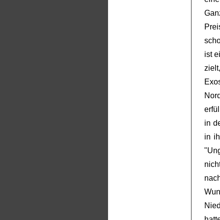
Gan
Prei
scho
ist 
zie
Exo
Nord
erfü
in d
in 
"Un
nich
nac
Wund
Nied
hatt