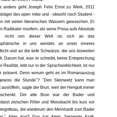
z anders geht Joseph Felix Ernst zu Werk, 2011
sträger des open mike und - obwohl noch Student -
n mit vielen literarischen Wassern gewaschen. Er
ein Radikaler insofern, als seine Prosa aufs Absolute
lt, nicht von dieser Welt ist, sich an das
sphärische in uns wendet, an unser inneres
licht und an die tiefe Schwärze, die uns bisweilen
llt. Darum hat, was er schreibt, keine Entsprechung
er Realität, lebt nur in der Sprachwirklichkeit, ist nur
ihr präsent. Denn worum geht es im Romanauszug
gewiss die Stunde"? "Den Steinwetz kann man
t auslöffeln, sagte der Brun, weil der Herrgott immer
hschenkt. Der alte Brun war der Bader und
arzt zwischen Riller und Moosbachl bis kurz vor
ergottsau, die wiederum den Meinhardt zum Bader
en." Alles klar? Das hat Atem. Setzende Kraft.