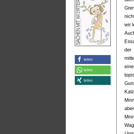
Gren
nich
wir 
Auch
Essa
der
mitt
teilen
ein
teilen
top
teilen
Gun
Kat
Minn
abe
Min
Wagn
Unm