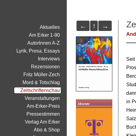
Ze
←
↑
→
Aktuelles
And
Am Erker 1-90
AutorInnen A-Z
Lyrik, Prosa, Essays
Interviews
Sei
Rezensionen
Pro
Fritz Müller-Zech
Berc
Mord & Totschlag
Stu
Zeitschriftenschau
dann
Veranstaltungen
in P
Am-Erker-Preis
Hei
Pressestimmen
Sal
Verlag Am Erker
Buc
Abo & Shop
Klei