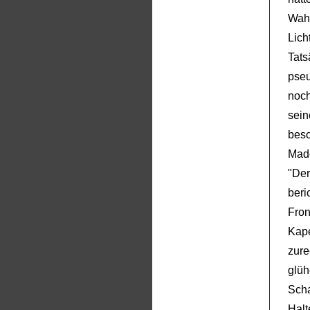
Wahn
Licht
Ta
pseu
noch
sein
bes
Mado
"De
ber
Fron
Kape
zur
glü
Scha
Halt