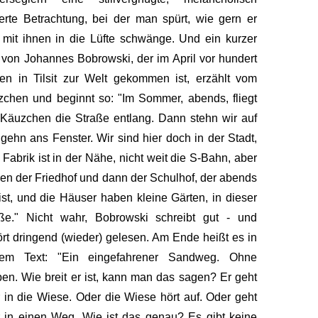
ierte Betrachtung, bei der man spürt, wie gern er
 mit ihnen in die Lüfte schwänge. Und ein kurzer
 von Johannes Bobrowski, der im April vor hundert
en in Tilsit zur Welt gekommen ist, erzählt vom
chen und beginnt so: "Im Sommer, abends, fliegt
Käuzchen die Straße entlang. Dann stehn wir auf
gehn ans Fenster. Wir sind hier doch in der Stadt,
 Fabrik ist in der Nähe, nicht weit die S-Bahn, aber
en der Friedhof und dann der Schulhof, der abends
l ist, und die Häuser haben kleine Gärten, in dieser
aße." Nicht wahr, Bobrowski schreibt gut - und
rt dringend (wieder) gelesen. Am Ende heißt es in
sem Text: "Ein eingefahrener Sandweg. Ohne
en. Wie breit er ist, kann man das sagen? Er geht
 in die Wiese. Oder die Wiese hört auf. Oder geht
 in einen Weg. Wie ist das genau? Es gibt keine