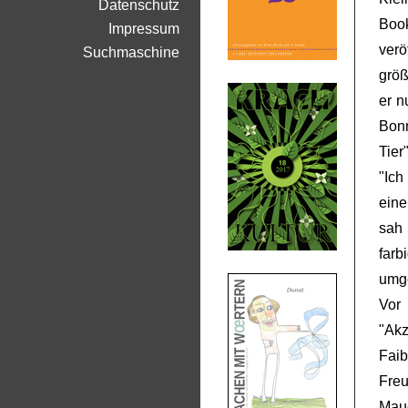
Datenschutz
Book
Impressum
verö
Suchmaschine
größ
er n
Bon
Tier
"Ich
eine
sah
farb
umg
Vor
"Akz
Fai
Fre
Mau