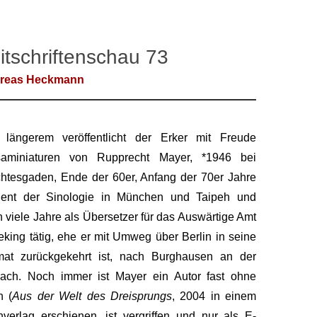
itschriftenschau 73
reas Heckmann
t längerem veröffentlicht der Erker mit Freude
saminiaturen von Rupprecht Mayer, *1946 bei
htesgaden, Ende der 60er, Anfang der 70er Jahre
dent der Sinologie in München und Taipeh und
 viele Jahre als Übersetzer für das Auswärtige Amt
eking tätig, ehe er mit Umweg über Berlin in seine
mat zurückgekehrt ist, nach Burghausen an der
zach. Noch immer ist Mayer ein Autor fast ohne
h (
Aus der Welt des Dreisprungs
, 2004 in einem
nverlag erschienen, ist vergriffen und nur als E-