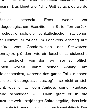
sinn. Das klingt wie: "Und Gott sprach, es werde
."
tsächlich schreckt Ernst weder vor
dogeologischen Exerzitien im Stifter-Ton zurück,
 scheut er sich, die hochkatholischen Traditionen
er Heimat (er wuchs im Landkreis Altötting auf,
chützt vom Gnadenwirken der Schwarzen
nna) zu plündern wie ein forscher Landsknecht:
r Urianstreich, von dem wir hier schließlich
ichten wollen, nahm seinen Anfang am
leichnamsfest, während das ganze Tal zur hohen
lle zu Niedergottsau auszog" - so rückt er sich
echt, was er auf dem Amboss seiner Fantasie
hend schmieden will. Dann greift er in die
tztruhe weit überjähriger Sakralbegriffe, dass kein
en mehr ist, weder lexikalisch noch syntaktisch. Der