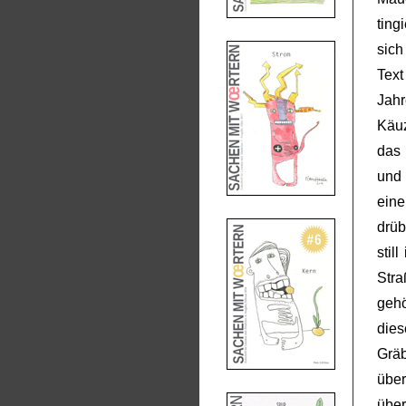
ting
sich
Text
Jahr
Käuz
das 
und 
eine
drüb
stil
Str
gehö
die
Gräb
über
über