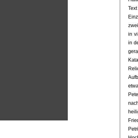
Text
Einz
zwei
in v
in d
ger
Kat
Rel
Auf
etwa
Pet
nac
heil
Frie
Petr
Hoc