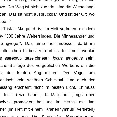
ze. Der Weg ist nicht zuende. Und die Wiese fängt
t an. Das ist nicht ausdrückbar. Und ist der Ort, wo
leben."
 Tristan Marquardt ist im Heft vertreten, mit dem
y "300 Jahre Weitersingen. Die Minnesänger und
 Singvogel". Das arme Tier indessen darbt im
elalterlichen Liebeslied, darf es doch nur Inventar
es stereotyp gezeichneten
locus amoenus
sein,
ische Staffage des vergeblichen Werbens um die
st der kühlen Angebeteten. Der Vogel am
zentisch, kein schönes Schicksal. Und auch der
esang erscheint nicht im besten Licht. Er muss
r doch Reize haben, da Marquardt jüngst über
nelyrik promoviert hat und im Herbst mit Jan
er (im Heft mit einem "Krähenhymnus" vertreten)
ögliche Liebe.
Die Kunst des Minnesangs in