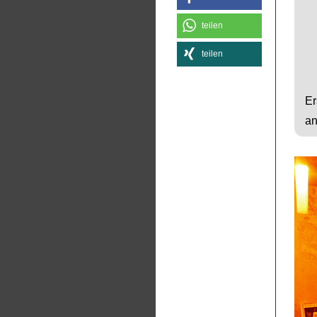
teilen
teilen
Er
an