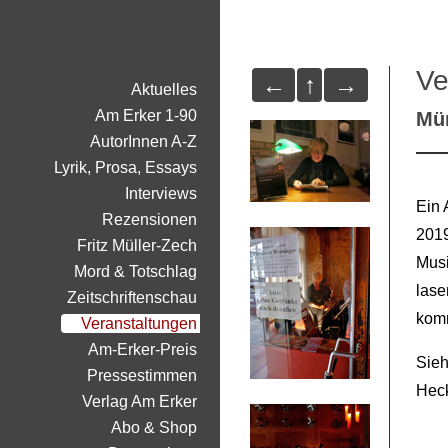
Ve
←
↑
→
Aktuelles
Am Erker 1-90
Mün
AutorInnen A-Z
Lyrik, Prosa, Essays
Interviews
Ein 
Rezensionen
2019
Fritz Müller-Zech
Musi
Mord & Totschlag
lase
Zeitschriftenschau
komm
Veranstaltungen
Am-Erker-Preis
Sie
Pressestimmen
Hec
Verlag Am Erker
Abo & Shop