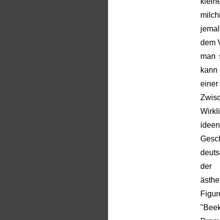
klein
milch
jemal
dem V
man s
kann 
eine
Zwis
Wirk
idee
Gesch
deuts
der 
ästhe
Figu
"Beek