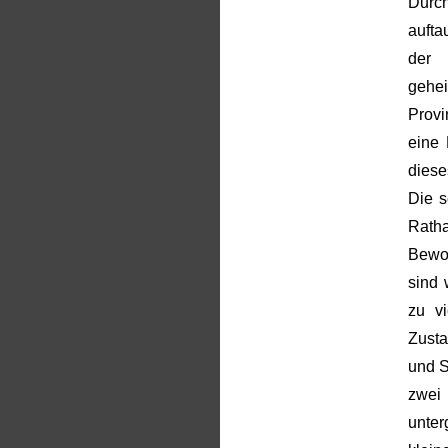
Durc
aufta
der 
gehei
Provi
eine 
diese
Die s
Ratha
Bewoh
sind 
zu vi
Zust
und S
zwei
unter