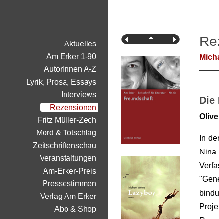
Re
Aktuelles
Am Erker 1-90
Mich
AutorInnen A-Z
Lyrik, Prosa, Essays
Interviews
Die
Rezensionen
Oliv
Fritz Müller-Zech
Mord & Totschlag
In de
Zeitschriftenschau
Nina
Veranstaltungen
Verfa
Am-Erker-Preis
"Ge
Pressestimmen
bind
Verlag Am Erker
Proje
Abo & Shop