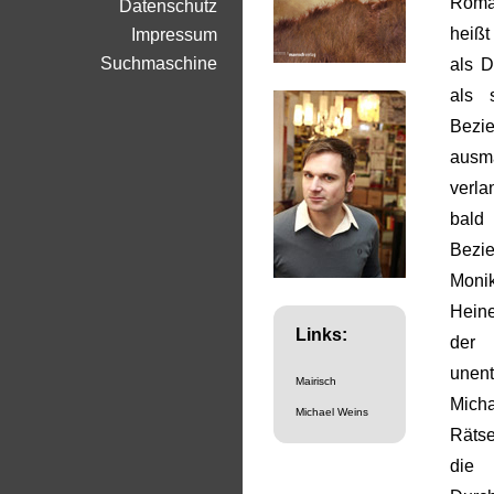
Roman
Datenschutz
heißt
Impressum
Suchmaschine
als D
als 
Bezi
ausm
verla
bald
Bezi
Monik
Heine
Links:
der 
unent
Mairisch
Mich
Michael Weins
Rätse
die 