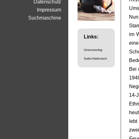
Datenschutz
Ums
Impressum
Nun,
Suchmaschine
Sta
im W
Links:
eine
Unionsverlag
Sch
Salim Alafenisch
Bede
Bei 
194
Nege
14-
Ethn
heut
lebt
zwe
Feu