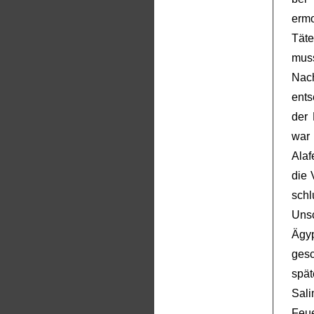
ermo
Tät
mu
Nac
ents
der 
war 
Alaf
die 
schl
Uns
Ägy
gesc
spät
Sal
Feu