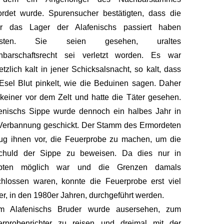
rdet wurde. Spurensucher bestätigten, dass die
er das Lager der Alafenischs passiert haben
ssten. Sie seien gesehen, uraltes
hbarschaftsrecht sei verletzt worden. Es war
etzlich kalt in jener Schicksalsnacht, so kalt, dass
Esel Blut pinkelt, wie die Beduinen sagen. Daher
keiner vor dem Zelt und hatte die Täter gesehen.
enischs Sippe wurde dennoch ein halbes Jahr in
Verbannung geschickt. Der Stamm des Ermordeten
ug ihnen vor, die Feuerprobe zu machen, um die
chuld der Sippe zu beweisen. Da dies nur in
pten möglich war und die Grenzen damals
hlossen waren, konnte die Feuerprobe erst viel
er, in den 1980er Jahren, durchgeführt werden.
im Alafenischs Bruder wurde ausersehen, zum
erprobenrichter zu reisen und dreimal mit der