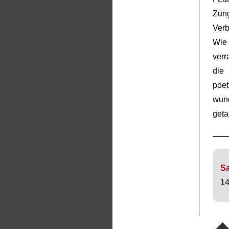
Zun
Verb
Wie 
verr
die 
poet
wun
geta
Sa
14