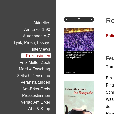
Re
Aktuelles
Am Erker 1-90
Sali
AutorInnen A-Z
Lyrik, Prosa, Essays
Interviews
Rezensionen
Feu
Fritz Müller-Zech
Tho
Mord & Totschlag
Zeitschriftenschau
Ein 
Veranstaltungen
Fin
Am-Erker-Preis
Schn
Pressestimmen
Was 
Verlag Am Erker
der
Abo & Shop
Rez