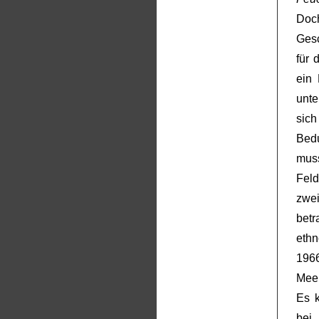
Doc
Gesc
für 
ein 
unte
sic
Bed
muss
Fel
zwe
betr
ethn
196
Meer
Es k
bei