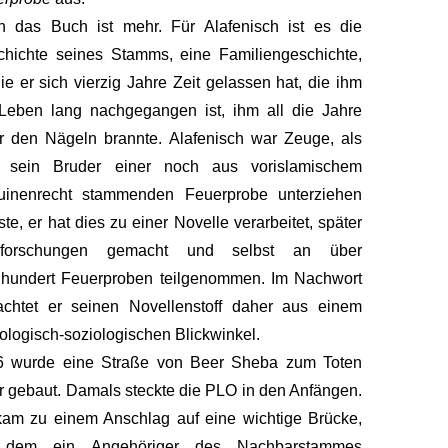
h das Buch ist mehr. Für Alafenisch ist es die
hichte seines Stamms, eine Familiengeschichte,
die er sich vierzig Jahre Zeit gelassen hat, die ihm
Leben lang nachgegangen ist, ihm all die Jahre
r den Nägeln brannte. Alafenisch war Zeuge, als
h sein Bruder einer noch aus vorislamischem
uinenrecht stammenden Feuerprobe unterziehen
te, er hat dies zu einer Novelle verarbeitet, später
dforschungen gemacht und selbst an über
ihundert Feuerproben teilgenommen. Im Nachwort
achtet er seinen Novellenstoff daher aus einem
ologisch-soziologischen Blickwinkel.
6 wurde eine Straße von Beer Sheba zum Toten
 gebaut. Damals steckte die PLO in den Anfängen.
am zu einem Anschlag auf eine wichtige Brücke,
 dem ein Angehöriger des Nachbarstammes