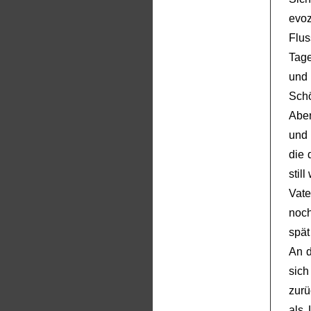
evo
Flu
Tag
und 
Sch
Aben
und 
die 
stil
Vate
noch
spät
An d
sic
zurü
als