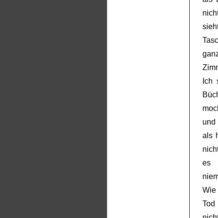
nich
sieh
Tasc
ganz
Zimm
Ich 
Büc
moch
und 
als 
nich
es 
niem
Wie 
Tod 
nich