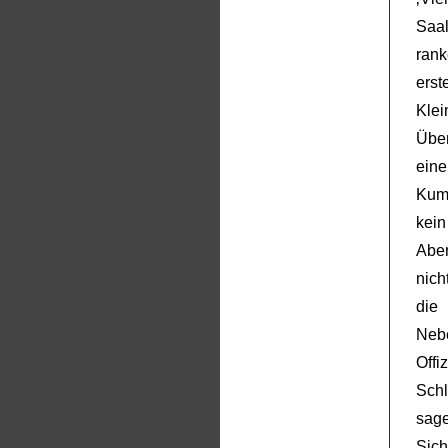
Saa
ran
ers
Klei
Übe
eine
Kumm
kein
Abe
nich
die
Neb
Off
Schl
sag
Sic