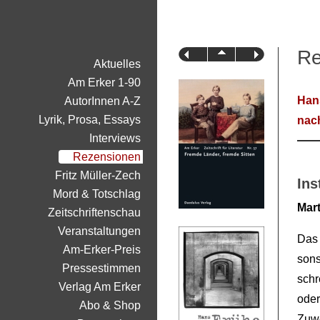
Re
Aktuelles
Am Erker 1-90
Han
AutorInnen A-Z
Lyrik, Prosa, Essays
nac
Interviews
Rezensionen
Fritz Müller-Zech
Ins
Mord & Totschlag
Mar
Zeitschriftenschau
Veranstaltungen
Das
Am-Erker-Preis
son
Pressestimmen
schr
Verlag Am Erker
ode
Abo & Shop
Zuwe