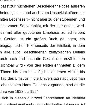
passt zur nüchternen Bescheidenheit des äußeren
heinungsbilds und auch zum Unspektakulären der
hlten Lebenszeit - nicht aber zu der stupenden und
eich zarten Souveränität, mit der hier erzählt wird.
es mit aller gebotenen Emphase zu schreiben:
s Geulen ist ein großes Buch gelungen, ein
biographischer Text jenseits der Eitelkeit, in dem
h alle subtil geschilderten zeittypischen Details
urch nach und nach die Gestalt des erzählenden
 sichtbar wird - von den ersten erinnerten Bildern
Tönen bis zum beiläufig bestandenen Abitur, bis
Tag des Umzugs in die Universitätsstadt. Legt man
Lebensdaten Hans Geulens zugrunde, sind es die
ahre von 1932 bis 1954.
sich in diesen gut zwei Jahrzehnten an Identität
et, verdient weit mehr als individuelles Interesse, ist