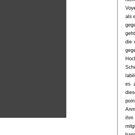
Voye
als 
gege
geht
die 
geg
Hoc
Schu
labi
es z
dies
poin
Anm
ihm
mitg
bann