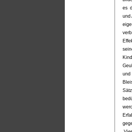
es 
und 
eig
verb
Effe
sei
Kind
Geu
und
Blei
Sätz
bed
wer
Erf
gege
‚Vie