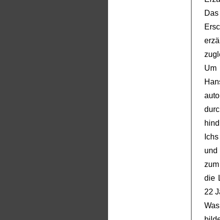
Das 
Ersc
erzä
zugl
Um 
Han
auto
durc
hind
Ichs
und 
zum 
die 
22 J
Was 
bild