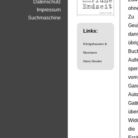
Datenschutz
ohne
Impressum
Zu 
Suchmaschine
Geu
Links:
dan
übr
Königshausen &
Buc
Neumann
Auf
Hans Geulen
sper
vor
Gan
Aut
Gatt
über
Widm
die
Erzä