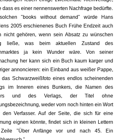
 dass es einer nennenswerten Nachfrage bedürfte.
solchen "books without demand" würde Hans
lens 2005 erschienenes Buch Frühe Endzeit auch
n nicht gehören, wenn sein Absatz zu wünschen
ig ließe, was beim aktuellen Zustand des
hmarktes ja kein Wunder wäre. Von seiner
machung her kann sich ein Buch kaum karger und
riger annoncieren: ein Einband aus weißer Pappe,
n das Schwarzweißfoto eines endlos scheinenden
gs im Inneren eines Bunkers, die Namen des
ors und des Verlags, der Titel ohne
ungsbezeichnung, weder vorn noch hinten ein Wort
 den Verfasser. Auf der Seite, die sich für eine
ung eignen könnte, findet sich in kleinen Lettern
 Zeile "Über Anfänge vor und nach 45. Ein
hlversuch."