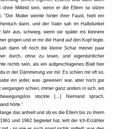
t ohne Mitleid sein, wenn er die Eltern so sitzen
t: "Die Mutter weinte hinter ihrer Faust, hielt ein
hentuch darin, und der Vater sah im Halbdunkel
 fahl aus, schwieg, wenn sie später ins kleinere
er gingen und er mir die Hand auf den Kopf legte.
sah dann oft noch die kleine Schar meiner paar
her durch, ohne zu lesen, und eigentümlicher
te nichts sein, als ein aufgeschlagenes Blatt hier
da in der Dämmerung vor mir. Es schien mir oft so,
habe ein jeder, was ‚gewesen' war, aber noch gar
t vergangen schien, immer ganz anders in sich, wo
bewegungslos stockte […] Niemand sprach,
and hörte."
lange das anhielt und ob es die Eltern bis zu ihrem
1961 und 1962 begleitet hat, teilt der Ich-Erzähler
t mit - so wie er auch sonst nichts mitteilt, was den