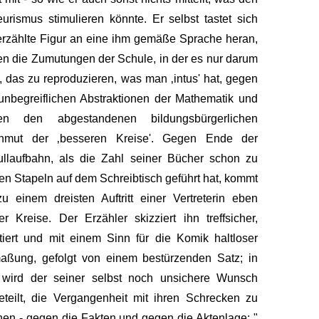
urismus stimulieren könnte. Er selbst tastet sich
erzählte Figur an eine ihm gemäße Sprache heran,
n die Zumutungen der Schule, in der es nur darum
, das zu reproduzieren, was man ‚intus' hat, gegen
unbegreiflichen Abstraktionen der Mathematik und
en den abgestandenen bildungsbürgerlichen
hmut der ‚besseren Kreise'. Gegen Ende der
llaufbahn, als die Zahl seiner Bücher schon zu
len Stapeln auf dem Schreibtisch geführt hat, kommt
u einem dreisten Auftritt einer Vertreterin eben
er Kreise. Der Erzähler skizziert ihn treffsicher,
tiert und mit einem Sinn für die Komik haltloser
aßung, gefolgt von einem bestürzenden Satz; in
 wird der seiner selbst noch unsichere Wunsch
eteilt, die Vergangenheit mit ihren Schrecken zu
en - gegen die Fakten und gegen die Aktenlage: "