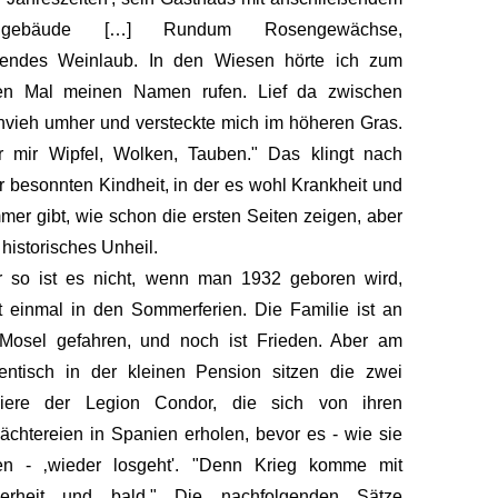
lgebäude […] Rundum Rosengewächse,
kendes Weinlaub. In den Wiesen hörte ich zum
ten Mal meinen Namen rufen. Lief da zwischen
nvieh umher und versteckte mich im höheren Gras.
r mir Wipfel, Wolken, Tauben." Das klingt nach
r besonnten Kindheit, in der es wohl Krankheit und
er gibt, wie schon die ersten Seiten zeigen, aber
 historisches Unheil.
r so ist es nicht, wenn man 1932 geboren wird,
t einmal in den Sommerferien. Die Familie ist an
 Mosel gefahren, und noch ist Frieden. Aber am
entisch in der kleinen Pension sitzen die zwei
iziere der Legion Condor, die sich von ihren
ächtereien in Spanien erholen, bevor es - wie sie
en - ‚wieder losgeht'. "Denn Krieg komme mit
herheit und bald." Die nachfolgenden Sätze