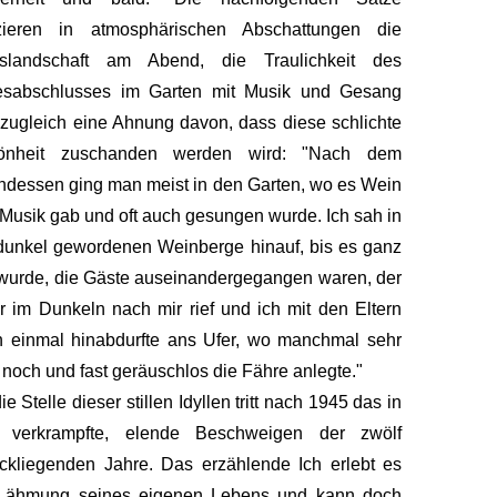
zieren in atmosphärischen Abschattungen die
sslandschaft am Abend, die Traulichkeit des
esabschlusses im Garten mit Musik und Gesang
zugleich eine Ahnung davon, dass diese schlichte
önheit zuschanden werden wird: "Nach dem
dessen ging man meist in den Garten, wo es Wein
Musik gab und oft auch gesungen wurde. Ich sah in
dunkel gewordenen Weinberge hinauf, bis es ganz
l wurde, die Gäste auseinandergegangen waren, der
r im Dunkeln nach mir rief und ich mit den Eltern
 einmal hinabdurfte ans Ufer, wo manchmal sehr
 noch und fast geräuschlos die Fähre anlegte."
ie Stelle dieser stillen Idyllen tritt nach 1945 das in
h verkrampfte, elende Beschweigen der zwölf
ckliegenden Jahre. Das erzählende Ich erlebt es
 Lähmung seines eigenen Lebens und kann doch