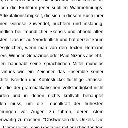
doch die Frühform jener subtilen Wahrnehmungs-
Artikulationsfähigkeit, die sich in diesem Buch ihrer
enen Genese zuwendet, nüchtern und inständig,
indlich bei freundlicher Skepsis und abhold allen
kten. Das ist außerordentlich und hat derzeit kaum
nesgleichen, wenn man von den Texten Hermann
ers, Wilhelm Genazinos oder Paul Nizons absieht.
len handhabt seine sprachlichen Mittel mühelos
 virtuos wie ein Zeichner das Ensemble seiner
stifte, Kreiden und Kohlestücke: flüchtige Umrisse,
e, die der grammatikalischen Vollständigkeit nicht
ürfen und in denen nichts kraftvoll behauptet
den muss, um die Leuchtkraft der frühesten
ahrungen vor Augen zu führen, deren Atem
nwärtig zu machen: "Obstwiesen des Onkels. Die
r Jahreszeiten', sein Gasthaus mit anschließendem