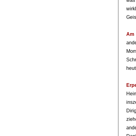
was 
wirk
Geis
Am 
and
Mom
Sch
heut
Erp
Hei
insz
Dir
zie
ande