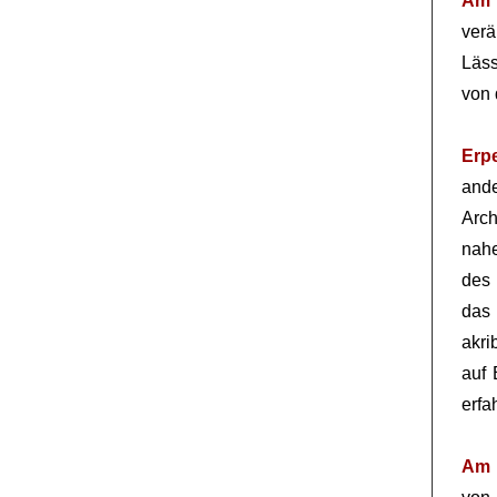
Am 
ver
Läss
von 
Erp
and
Arc
nahe
des 
das 
akri
auf 
erfa
Am 