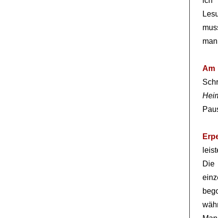
ich
Les
muss
man 
Am 
Sch
Hei
Paus
Erp
leis
Di
einz
beg
währ