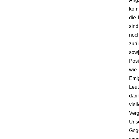
Angs
kom
die 
sin
noc
zur
sow
Posi
wie 
Emi
Leu
dari
viel
Ver
Unsc
Geg