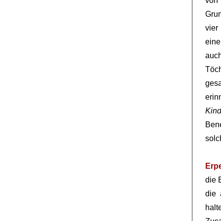
von
Gru
vier
ein
auch
Töch
gesa
erin
Kin
Ben
solc
Erp
die 
die 
hal