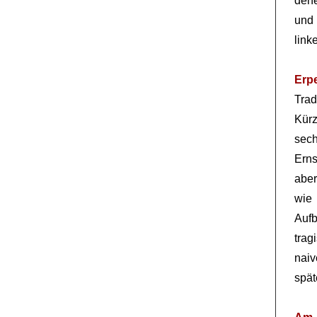
dene
und 
link
Erp
Trad
Kür
sech
Erns
aber
wie
Auf
trag
nai
spät