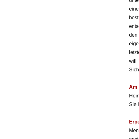
unte
ein
best
ents
den
eige
letz
wil
Sich
Am 
Hein
Sie
Erp
Mens