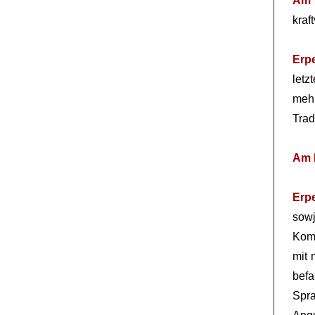
Am 
kraf
Erp
let
mehr
Trad
Am 
Erp
sow
Kom
mit
bef
Spra