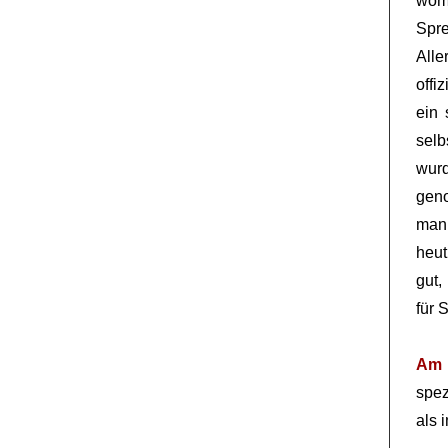
wom
Spr
Alle
offi
ein 
selb
wurd
geno
man
heut
gut,
für S
Am 
spez
als 