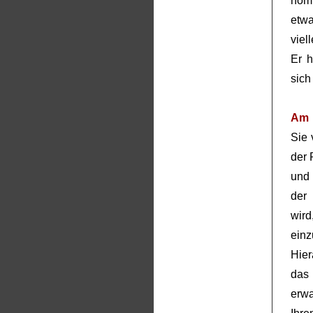
nom
etwa
viel
Er h
sich
Am 
Sie 
der 
und 
der
wird
ein
Hier
das
erw