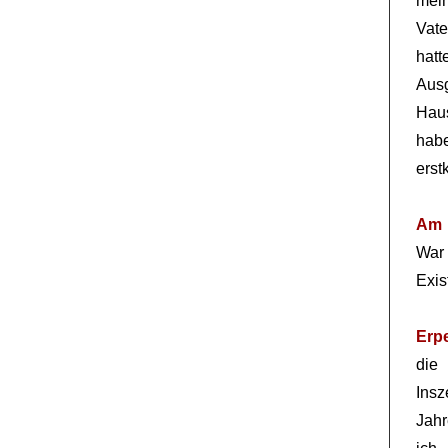
mei
Vate
hat
Ausg
Hau
hab
erst
Am 
War 
Exis
Erp
die
Ins
Jah