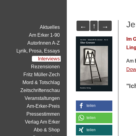
Je
←
↑
→
Aktuelles
Am Erker 1-90
Im 
AutorInnen A-Z
Lin
Lyrik, Prosa, Essays
Interviews
Am E
Rezensionen
Dow
Fritz Müller-Zech
Mord & Totschlag
"Ic
Zeitschriftenschau
Veranstaltungen
Am-Erker-Preis
teilen
Pressestimmen
teilen
Verlag Am Erker
Abo & Shop
teilen