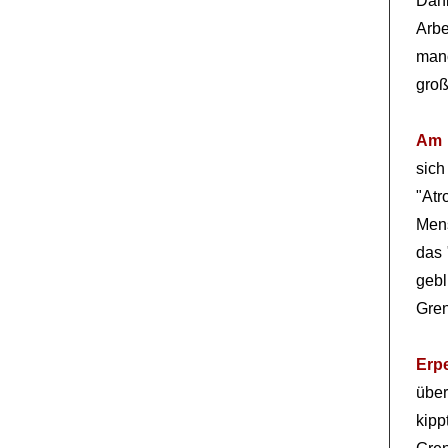
Dank
Arbe
manc
groß
Am 
sich
"At
Mens
das 
gebl
Gren
Erp
über
kipp