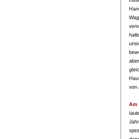
mit
Hand
Wagn
vers
hatt
unsi
bewe
abe
glei
Haus
von 
Am 
laut
Jah
spez