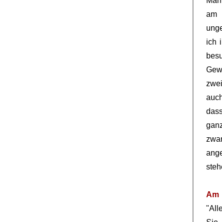
Man,
am 
unge
ich 
bes
Gew
zwei
auch
dass
gan
zwar
ange
steh
Am 
"All