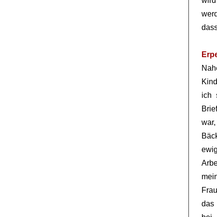
wird
werd
dass
Erp
Nahe
Kind
ich 
Brie
war,
Bäck
ewi
Arbe
mein
Frau
das 