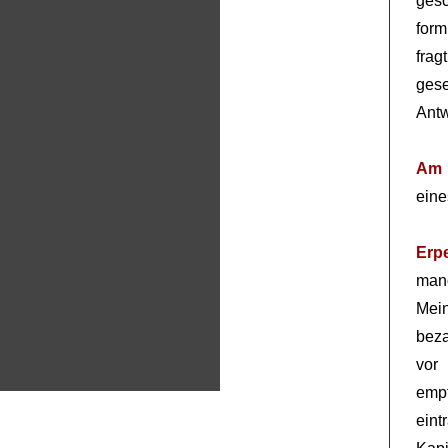
ges
form
fra
ges
Antw
Am 
ein
Erp
manc
Mei
beza
vor
empf
eint