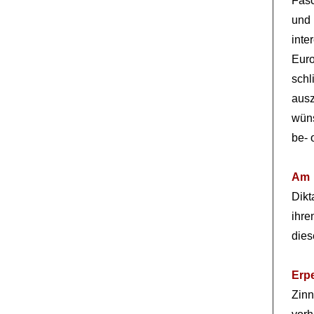
Fas
und
int
Euro
sch
aus
wün
be- 
Am 
Dikt
ihr
dies
Erp
Zin