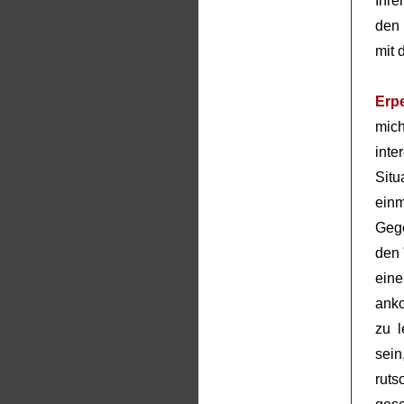
Ihre
den 
mit 
Erp
mic
inte
Sit
ein
Gege
den 
ein
anko
zu l
sein
rut