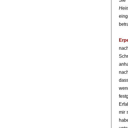
Sie
Hei
eing
betr
Erp
nach
Schr
anha
nac
dass
wen
fes
Erfa
mir 
hab