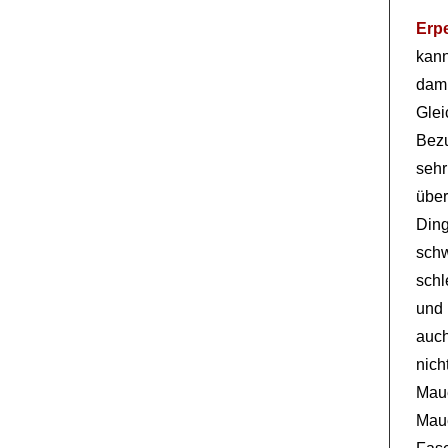
Erp
kann
dam
Glei
Bez
sehr
übe
Din
sch
schl
und
auch
nich
Mau
Mau