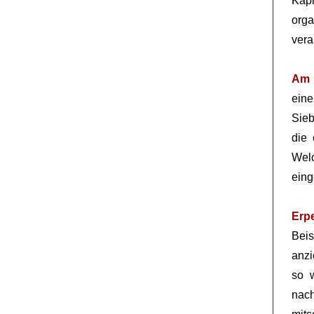
Kapi
org
vera
Am 
ein
Sieb
die 
Welc
eing
Erp
Bei
anzi
so w
nac