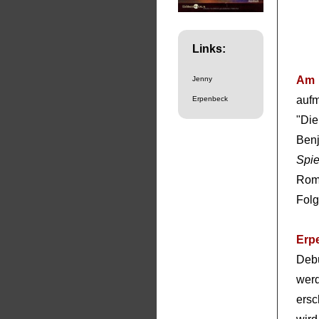
Links:
Am 
Jenny
aufm
Erpenbeck
"Di
Ben
Spie
Ro
Folg
Erp
Deb
wer
ersc