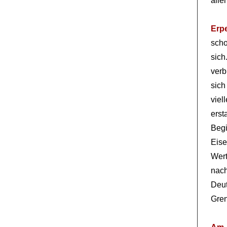
alle
Erp
scho
sich
verb
sich
vie
ers
Beg
Eise
Wer
nach
Deu
Gren