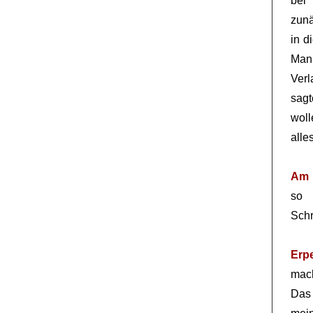
bei
zunä
in d
Man
Verl
sagt
woll
alle
Am 
so 
Sch
Erp
mach
Das 