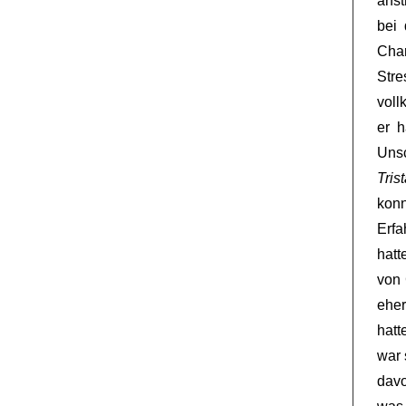
ans
bei 
Cha
Stre
voll
er h
Uns
Tris
konn
Erfa
hatt
von 
eher
hatt
war 
davo