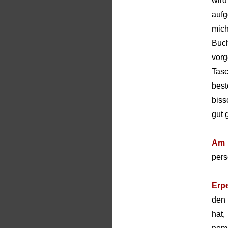
wir
aufg
mic
Buc
vorg
Tasc
bes
biss
gut 
Am 
pers
Erp
den 
hat