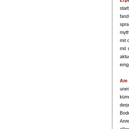
Erp
star
fan
spra
myth
mit 
mit 
akt
eing
Am 
une
kümm
der
Bode
Anre