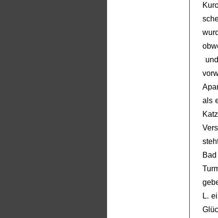
Kuro
sche
wur
obw
und
vor
Apar
als 
Kat
Vers
steh
Ba
Tur
gebe
L. e
Glüc