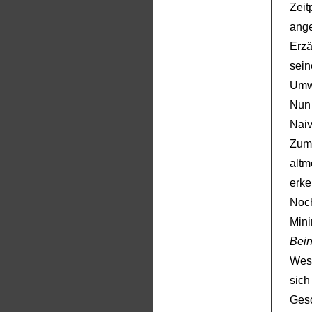
Zei
ang
Erzä
sei
Umwe
Nun 
Nai
Zum
alt
erke
Noc
Min
Bein
Wes
sich
Ges