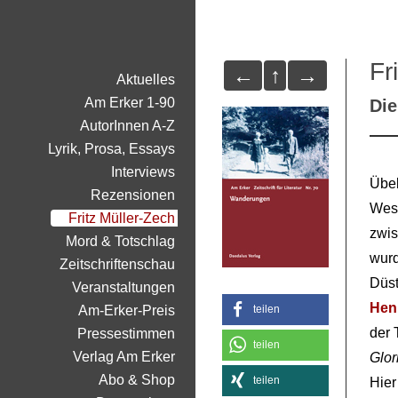
Fr
←
↑
→
Aktuelles
Am Erker 1-90
Di
AutorInnen A-Z
Lyrik, Prosa, Essays
Interviews
Übel
Rezensionen
West
Fritz Müller-Zech
zwi
Mord & Totschlag
wurd
Zeitschriftenschau
Düst
Veranstaltungen
Hen
Am-Erker-Preis
teilen
der 
Pressestimmen
teilen
Verlag Am Erker
Glor
Abo & Shop
teilen
Hier