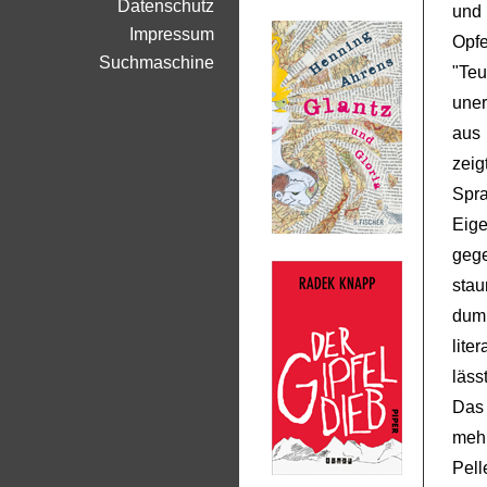
Datenschutz
und
Impressum
Opfe
Suchmaschine
"Te
uner
aus
zei
Spr
Eige
geg
stau
dump
lite
lässt
Das 
mehr
Pel