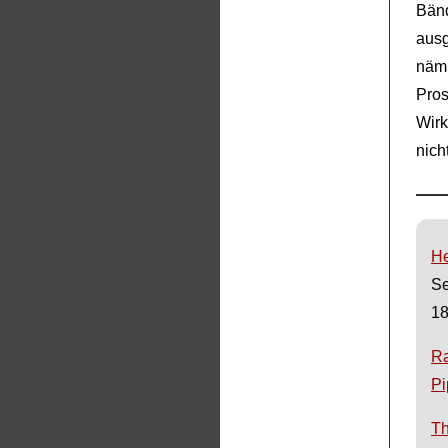
Bä
aus
näml
Pro
Wirk
nich
He
Se
18
R
Pi
Th