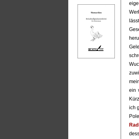
eige
Wer
läs
Ge
her
Gele
schr
Wuch
zuwi
mein
ein
Kür
ich 
Pol
Rad
dess