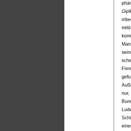
phän
Gipf
inbe
mil
komi
Mann
sei
sche
Fir
gef
Auße
nur
Bun
Lud
Schi
ein