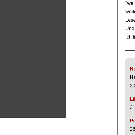
"we
wei
Lese
Und 
ich 
N
H
20
Li
31
P
28