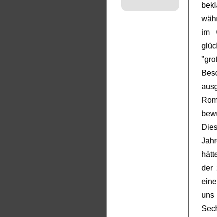
bekl
währ
im 
glüc
"gr
Besc
aus
Ro
bew
Dies
Jahr
hätt
der 
eine
uns
Sec