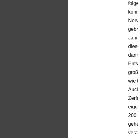
folg
kon
Ne
gebr
Jah
dies
dan
Ent
groß
wie 
Au
Zer
eige
200 
geh
vera