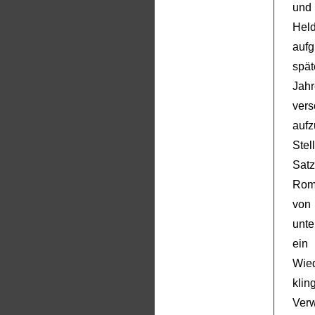
und 
Hel
aufg
spät
Jah
ver
aufz
Stel
Satz
Roma
von
unte
ein
Wie
kli
Ver