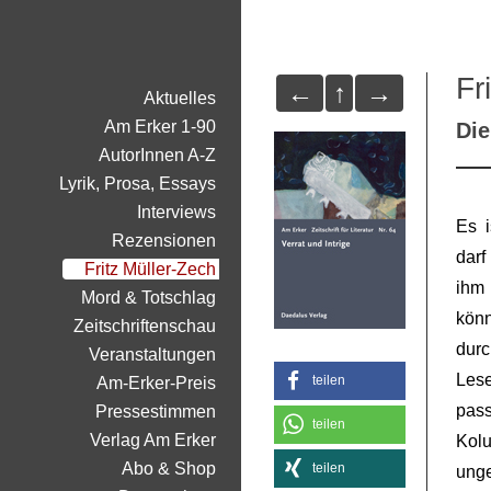
Fr
←
↑
→
Aktuelles
Am Erker 1-90
Di
AutorInnen A-Z
Lyrik, Prosa, Essays
Interviews
Es i
Rezensionen
darf
Fritz Müller-Zech
ihm 
Mord & Totschlag
könn
Zeitschriftenschau
durc
Veranstaltungen
Lese
teilen
Am-Erker-Preis
pass
Pressestimmen
teilen
Verlag Am Erker
Ko
Abo & Shop
teilen
unge