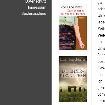
Datenschutz
gar 
Impressum
schr
Suchmaschine
Ulr
jede
Zeit
Verl
an d
Unte
Jah
bes
Gew
mein
ich
gen
vor
deu