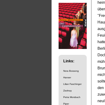
hei
über
"Fr
Hau
aus
Feui
hatt
Berl
Doch
Links:
müh
Bru
Nora Bossong
mich
Hanser
soll
Lilian Faschinger
den
Zsolnay
zuw
Petra Morsbach
neul
Piper