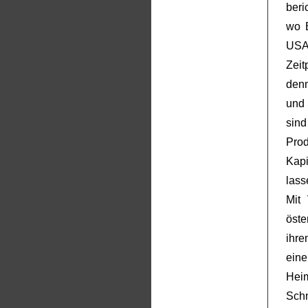
beri
wo B
USA 
Zei
denn
und 
sind
Prod
Kap
lass
Mit
öste
ihr
ein
Hei
Sch