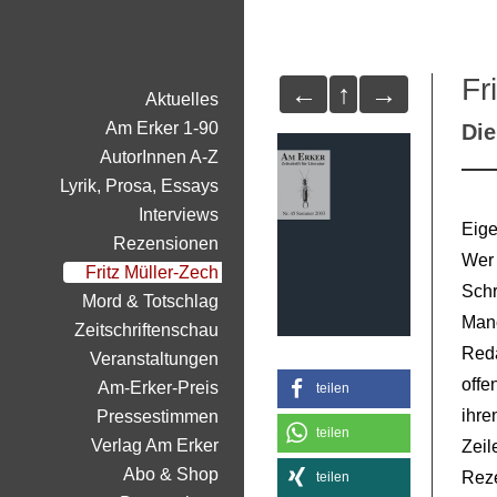
Fr
←
↑
→
Aktuelles
Am Erker 1-90
Di
AutorInnen A-Z
Lyrik, Prosa, Essays
Interviews
Eige
Rezensionen
Wer
Fritz Müller-Zech
Sch
Mord & Totschlag
Manc
Zeitschriftenschau
Reda
Veranstaltungen
offe
Am-Erker-Preis
teilen
ihr
Pressestimmen
teilen
Verlag Am Erker
Ze
Abo & Shop
Rez
teilen