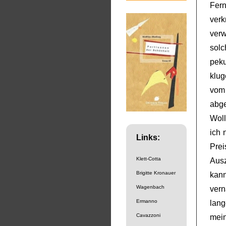
Fer
ver
verw
solc
pek
klug
vom
abge
Woll
ich 
Links:
Pre
Klett-Cotta
Ausz
Brigitte Kronauer
kan
Wagenbach
ver
Ermanno
lan
Cavazzoni
mei