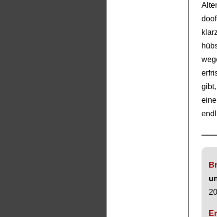
Alte
doof
klar
hübs
weg
erfr
gibt
ein
endl
Br
un
20
E