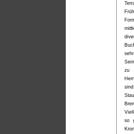
Ter
Fr
For
mitt
div
Buch
seh
Sein
zu 
Her
sind
Stau
Brem
Viel
so 
Kro