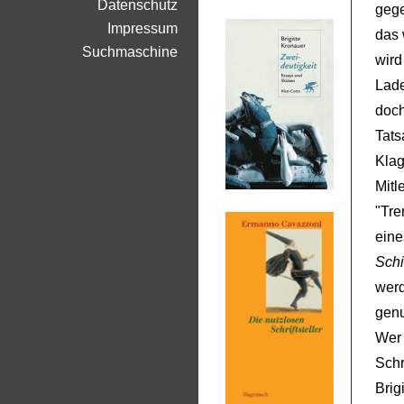
Datenschutz
gege
Impressum
das 
Suchmaschine
wird
Lade
doch
Tat
Klag
Mit
"Tr
eine
Schi
wer
gen
Wer
Schr
Bri