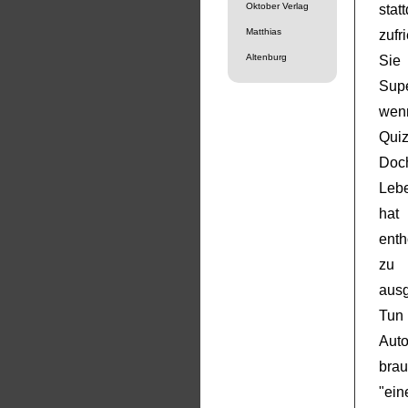
Oktober Verlag
stat
Matthias
zufr
Altenburg
Sie
Supe
wen
Quiz
Doc
Lebe
hat
ent
zu 
ausg
Tun 
Aut
brau
"ein