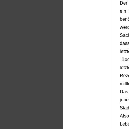
Der 
ein 
ben
wer
Sach
dass
let
"Boo
let
Rez
mitt
Das 
jene
Stad
Als
Lebe