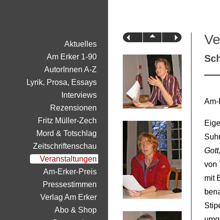
Ve
Aktuelles
Am Erker 1-90
Sch
AutorInnen A-Z
Lyrik, Prosa, Essays
Interviews
Am-E
Rezensionen
Fritz Müller-Zech
Eige
Mord & Totschlag
Suhr
Zeitschriftenschau
Gott
Veranstaltungen
von 
Am-Erker-Preis
mit 
Pressestimmen
bena
Verlag Am Erker
Stip
Abo & Shop
umge