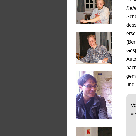
Kehl
Schö
des
ersc
(Ber
Gesp
Auto
näch
geme
und 
Vo
ve