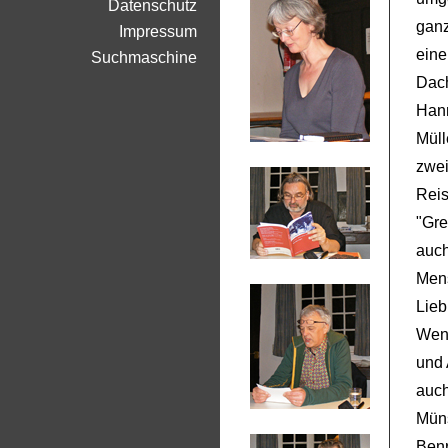
Datenschutz
ganz
Impressum
eine
Suchmaschine
Dac
Hann
Müll
zwei
Reis
"Gre
auch
Mens
Lieb
Wenz
und
auch
Müns
Benr