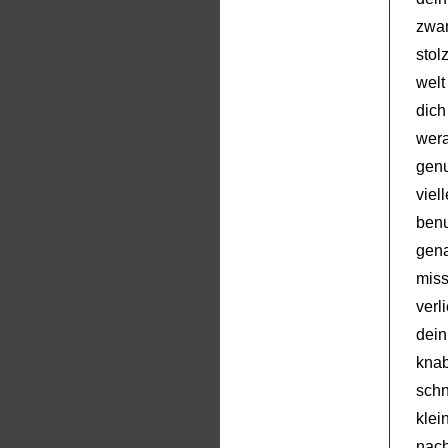
zwan
stol
welt
dich
wera
gen
vie
ben
gena
miss
verl
dein
knab
schn
kle
nach