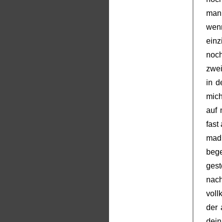
man 
wenn
einz
noch
zwei
in d
mich
auf 
fast
mad
beg
gest
nach
voll
der 
dei