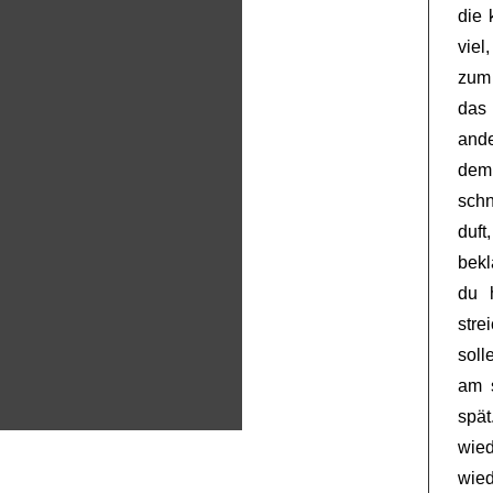
die 
viel
zum 
das
ande
dem 
schn
duft
bekl
du 
stre
soll
am 
spät
wied
wied