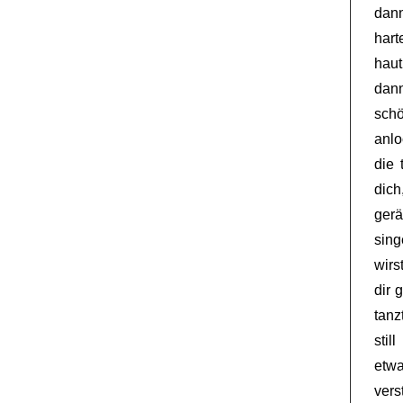
dann
hart
haut
dan
schö
anlo
die 
dic
gerä
sing
wirs
dir 
tanz
stil
etwa
vers