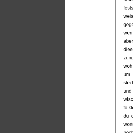
fest
weis
gege
wenn
aber
dies
zung
woh
um 
stec
und
wisc
folk
du d
wort
noch