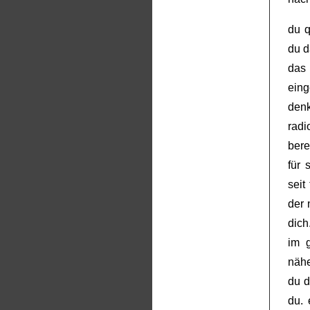
du q
du d
das 
ein
denk
radi
bere
für 
seit
der 
dich
im 
nähe
du d
du. 