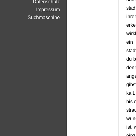
Datenschutz
stad
Impressum
ihre
Suchmaschine
erk
wirk
ein
stad
du b
denn
ange
gibs
kalt
bis 
str
wund
ist,
einz