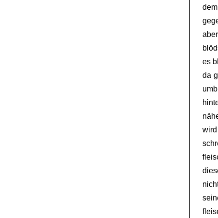
dem 
gege
abe
blöd
es b
da g
umbr
hint
nähe
wir
schr
flei
dies
nich
sein
flei