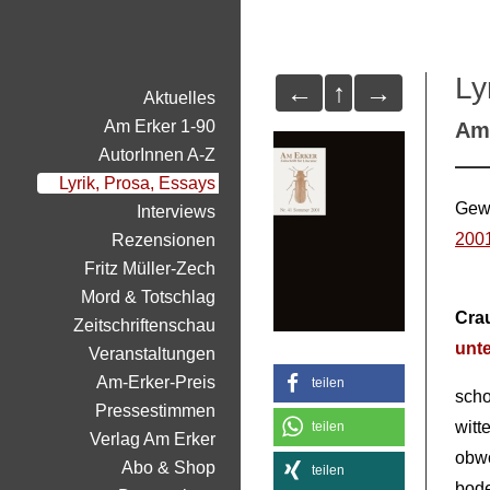
Ly
←
↑
→
Aktuelles
Am Erker 1-90
Am 
AutorInnen A-Z
Lyrik, Prosa, Essays
Gewi
Interviews
200
Rezensionen
Fritz Müller-Zech
Mord & Totschlag
Cra
Zeitschriftenschau
unte
Veranstaltungen
Am-Erker-Preis
teilen
scho
Pressestimmen
witt
teilen
Verlag Am Erker
obwo
Abo & Shop
teilen
bod