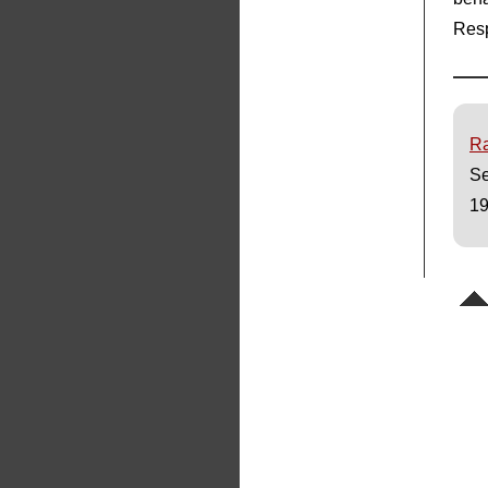
Resp
Ra
Se
19