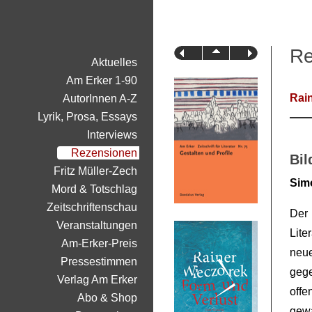
Re
Aktuelles
Am Erker 1-90
Rai
AutorInnen A-Z
Lyrik, Prosa, Essays
Interviews
Rezensionen
Bil
Fritz Müller-Zech
Sim
Mord & Totschlag
Zeitschriftenschau
Der
Veranstaltungen
Lite
Am-Erker-Preis
neu
Pressestimmen
geg
Verlag Am Erker
off
Abo & Shop
gew