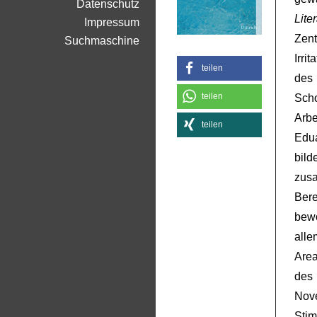
Datenschutz
Lite
Impressum
Zen
Suchmaschine
Irr
teilen
des
teilen
Sch
Arbe
teilen
Edua
bil
zus
Ber
bewo
alle
Area
des
Nov
Sti