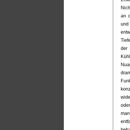
Nich
an d
und
ent
Tief
der 
Küh
Nua
dram
Fun
konz
wid
ode
man
entf
beh