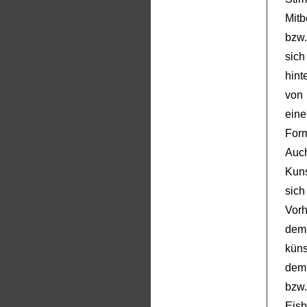
Mitb
bzw
sic
hint
von
eine
For
Auch
Kuns
sich
Vorh
dem
küns
dem
bzw
Eisb