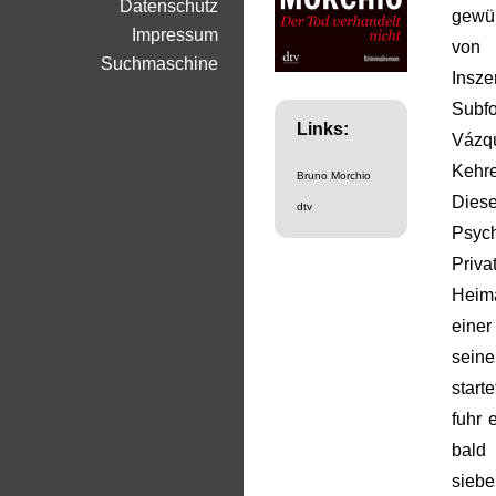
Datenschutz
gewün
Impressum
von
Suchmaschine
Insze
Subf
Links:
Vázq
Kehre
Bruno Morchio
Dies
dtv
Psyc
Priv
Heima
einer
sein
start
fuhr 
bald 
sieb