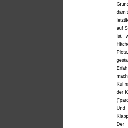
Grund
dami
letzt
auf S
ist,
Hitch
Plot
gest
Erfa
mac
Kulin
der K
("par
Und n
Klapp
Der 