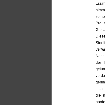
Erzäh
nimm
sein
Prou
Gesta
Dies
Sinn
verha
Nach
der 
gelu
verd
gerin
ist a
die m
nord