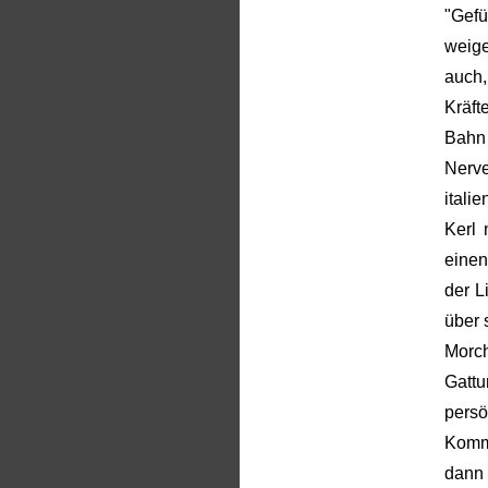
"Gef
weige
auch
Kräft
Bahn
Nerve
itali
Kerl 
einen
der L
über 
Mor
Gatt
persö
Komm
dann 