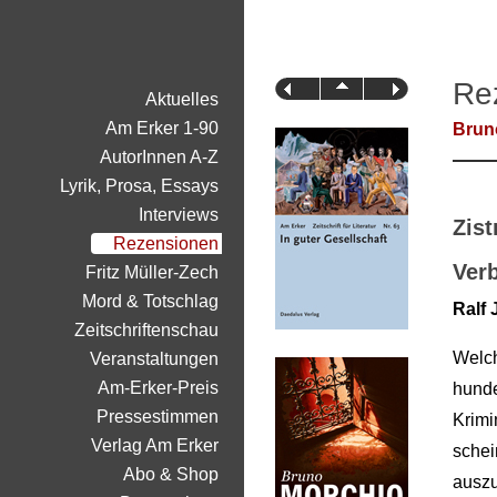
Re
Aktuelles
Am Erker 1-90
Bruno
AutorInnen A-Z
Lyrik, Prosa, Essays
Interviews
Zis
Rezensionen
Ver
Fritz Müller-Zech
Mord & Totschlag
Ralf 
Zeitschriftenschau
Welch
Veranstaltungen
Am-Erker-Preis
hund
Pressestimmen
Krim
Verlag Am Erker
sche
Abo & Shop
auszu