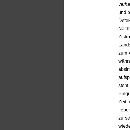
verha
und b
Det
Nachf
Zist
Lands
zum 
währe
absin
aufsp
steh
Einqu
Zeit
liebe
zu se
wied