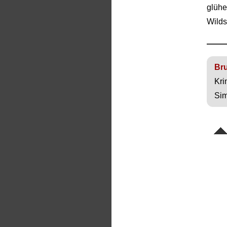
glüh
Wilds
Br
Kri
Sim