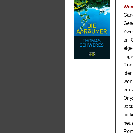
Wes
Gang
Gesc
Zwei
er 
eige
Eige
Ro
Iden
wenn
ein 
Onyx
Jack
lock
neu
Rom