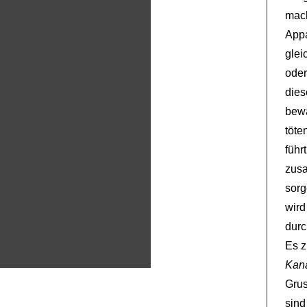
mach
Appa
glei
oder
die
bewa
töte
führ
zus
sor
wir
durc
Es z
Kan
Gru
sin