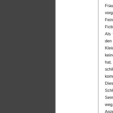
Fra
vor
Fein
Fict
Als 
den
Kle
kein
hat,
schi
kom
Dies
Sch
Sein
weg,
Anz