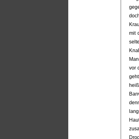
gege
doc
Kra
mit 
selt
Knal
Manc
vor 
geh
heiß
Banv
denn
lan
Hau
zusa
Drog