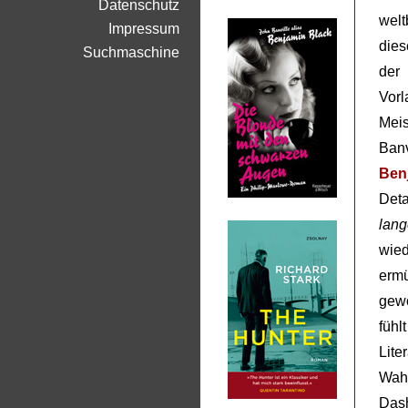
Datenschutz
wel
Impressum
dies
Suchmaschine
der 
Vorl
Meis
Ban
Ben
Deta
lang
wie
erm
gewo
füh
Lite
Wah
Das