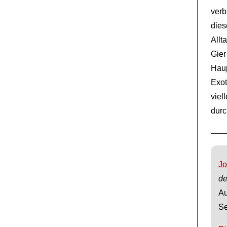
ver
die
Allt
Gie
Hau
Exot
vie
durc
Jo
de
Au
Se