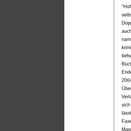
"Ho
sel
Dopp
auch
name
kri
tie
Büc
End
200
Übe
Ver
sich
läss
Fax
Mage