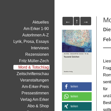
Mo
←
↑
→
Aktuelles
Am Erker 1-90
Die
AutorInnen A-Z
Fe
Lyrik, Prosa, Essays
Interviews
Rezensionen
Fritz Müller-Zech
Lies
Mord & Totschlag
Frag
Zeitschriftenschau
Rom
Veranstaltungen
sent
Am-Erker-Preis
teilen
für
Pressestimmen
unzä
teilen
Verlag Am Erker
Bes
Abo & Shop
teilen
soll