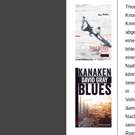
Tho
Kno
Kri
abge
eine
böte
eine
Nar
könn
seie
in 
Voll
dami
Nach
sei
Ro