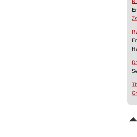
Ri
En
Zs
R
En
Ha
Da
Se
T
Gr