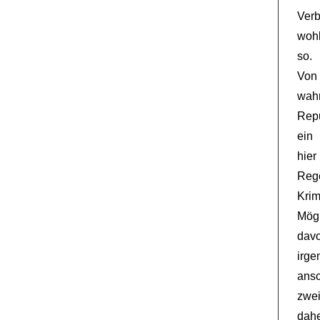
Verb
wohl
so.
Von
wah
Repu
ein
hier
Reg
Krim
Mögl
dav
irge
ans
zwei
dahe