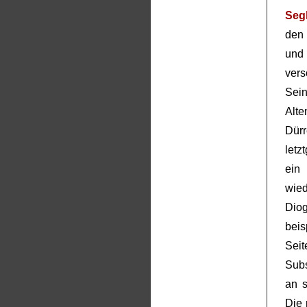
Seg
den 
und 
vers
Sein
Alt
Dürr
letz
ein
wie
Dio
bei
Sei
Subs
an 
Die 