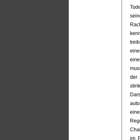
Tod
sei
Rac
kenn
trei
eine
ein
mus
der 
sti
Dar
auto
ein
Reg
Char
im 