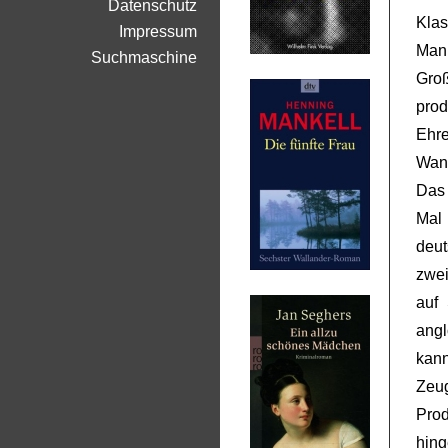
Datenschutz
Klas
Impressum
Mann
Suchmaschine
Gro
prod
Ehre
Wann
Das 
Mal 
deu
zwei
auf
ang
kann
Zeu
Pro
hing