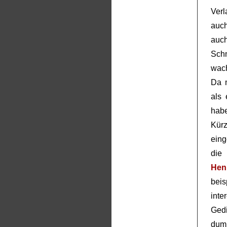
Ver
auc
auc
Sch
wach
Da m
als 
hab
Kür
eing
die 
Hen
bei
int
Ged
dum