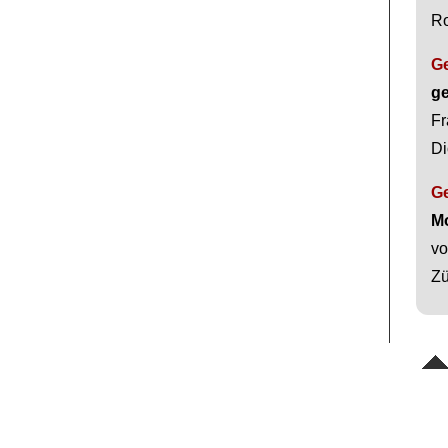
Ro
G
ge
Fr
Di
G
Mo
vo
Zü