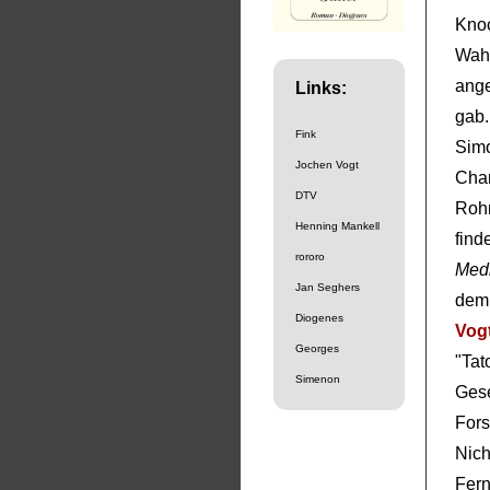
Knoc
Wahr
ang
Links:
gab
Fink
Sim
Jochen Vogt
Cha
DTV
Roh
Henning Mankell
fin
rororo
Med
Jan Seghers
dem
Diogenes
Vog
Georges
"T
Simenon
Gese
Fors
Nich
Fer