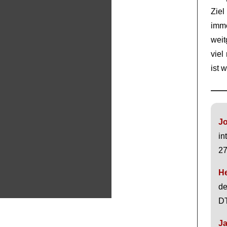
Ziel
imm
weit
viel
ist 
J
in
27
He
de
DT
J