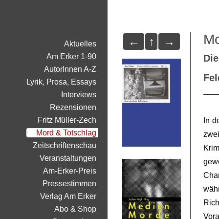
Mo
←
↑
→
Aktuelles
Am Erker 1-90
Die
AutorInnen A-Z
Fe
Lyrik, Prosa, Essays
Interviews
Rezensionen
Fritz Müller-Zech
In d
Mord & Totschlag
zwe
Zeitschriftenschau
Krim
Veranstaltungen
gewö
Am-Erker-Preis
Cha
Pressestimmen
wäh
Verlag Am Erker
Rich
Abo & Shop
Vor