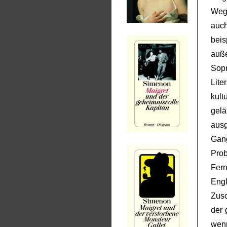
Weg 
auc
bei
auß
Sop
Lit
kult
gel
ausg
Gan
Pro
Fer
Engl
Zus
der 
wen