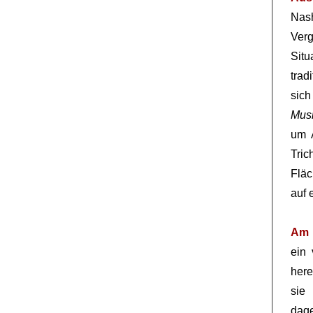
Nas
Verg
Situ
trad
sic
Musi
um 
Tric
Fläc
auf 
Am 
ein 
here
sie
dage