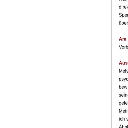
dire
Spe
übe
Am 
Vorb
Aus
Melv
psy
bewu
sei
gele
Mein
ich 
Ähnl