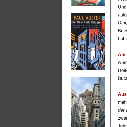
Und 
auf
Din
Brie
habe
Am 
wur
Hei
Buch
Aus
mehr
der 
zwar
Jah