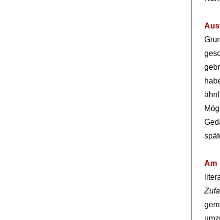
Aus
Gru
gesc
geb
habe
ähn
Mög
Geda
spät
Am 
lite
Zufa
gem
umz