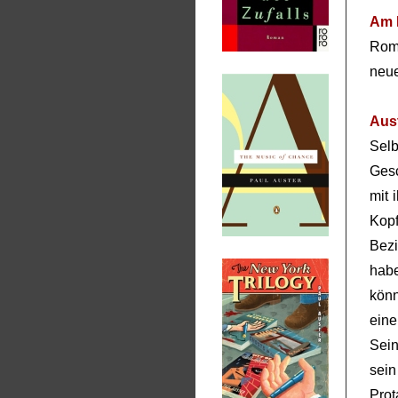
Am 
Rom
neue
Aus
Sel
Gesc
mit 
Kop
Bez
hab
kön
ein
Sein
sei
Prot