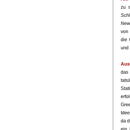
zu s
Schl
New-
von 
die 
und 
Aus
das 
tats
Sta
erfo
Gree
Idee
da d
ein