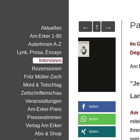
Pa
←
↑
→
Aktuelles
Am Erker 1-90
Im 
AutorInnen A-Z
Lyrik, Prosa, Essays
Deg
Interviews
Am E
Rezensionen
Fritz Müller-Zech
"Je
Mord & Totschlag
Zeitschriftenschau
Lan
Veranstaltungen
teilen
Am-Erker-Preis
Am 
Pressestimmen
teilen
mit
Verlag Am Erker
Ihre
teilen
Abo & Shop
sein