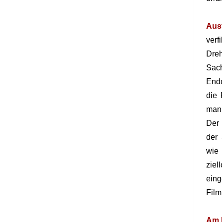
Aus
verf
Dreh
Sac
End
die 
man
Der 
der 
wie
zie
ein
Film
Am 