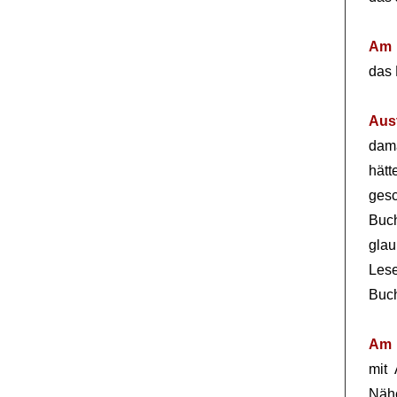
Am 
das 
Aus
dama
hät
gesc
Buch
glau
Les
Buch
Am 
mit
Nähe