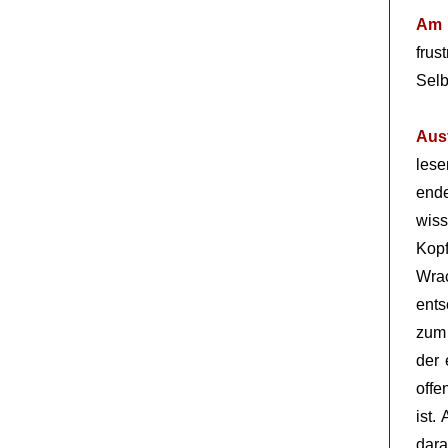
Am 
frus
Selb
Aus
lese
ende
wiss
Kopf
Wrac
ents
zum 
der 
offe
ist.
dar