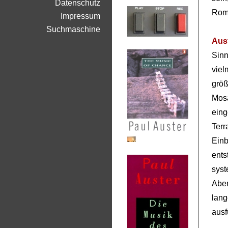
Datenschutz
Roma
Impressum
Suchmaschine
Aus
Sinn
viel
größ
Mos
eing
Ter
Einb
ents
syst
Aber
lang
ausf