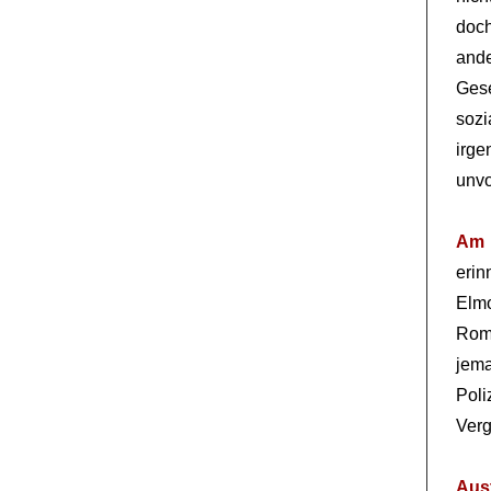
doch
and
Ges
sozi
irge
unvo
Am 
erin
Elm
Rom
jem
Pol
Verg
Aus