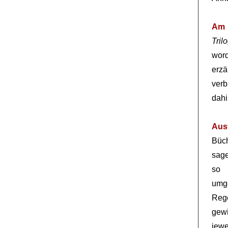
Am 
Tril
wor
erz
ver
dahi
Aus
Büch
sage
so 
umge
Reg
gew
jewe