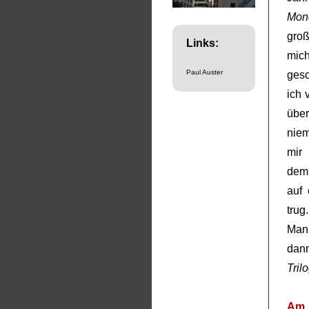
Mon
groß
Links:
mi
Paul Auster
gesc
ich
übe
niem
mir 
dem 
auf 
trug
Manu
dan
Tril
Am 