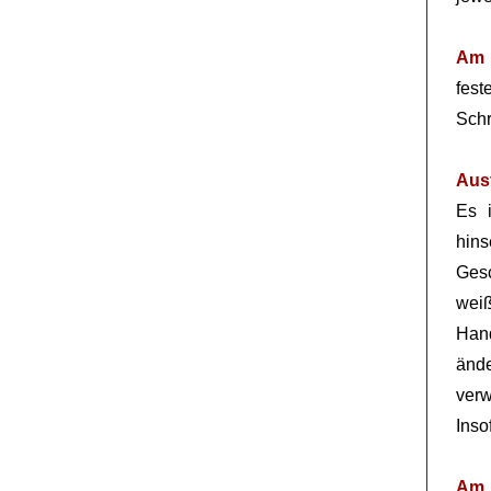
Am 
fes
Sch
Aus
Es 
hins
Gesc
wei
Hand
ände
ver
Inso
Am 