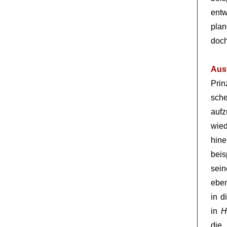
ent
plan
doch
Aus
Pri
sch
auf
wie
hin
beis
sei
eben
in d
in
H
die