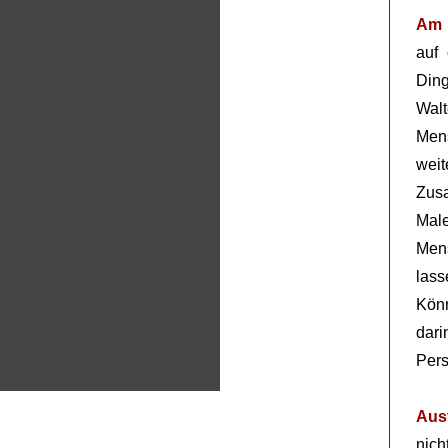
Am 
auf 
Din
Wal
Men
weit
Zus
Mal
Mens
lass
Kön
dari
Pers
Aus
nic