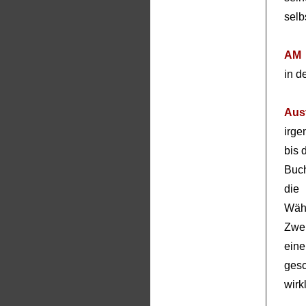
selb
AM
in d
Aus
irge
bis 
Buch
die
Wäh
Zwei
eine
gesc
wirk