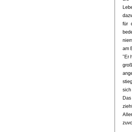
Leb
daz
für
bed
niem
am E
"Er 
groß
ange
stie
sich
Das 
zie
Alle
zuvo