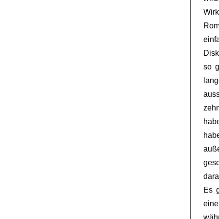
Wirk
Rom
einf
Disk
so g
lan
auss
zehn
habe
hab
auß
ges
dara
Es g
ein
währ