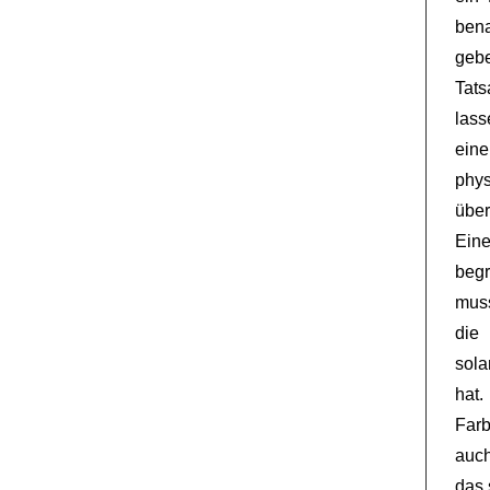
bena
gebe
Tats
lass
eine
phy
über
Ein
beg
muss
die
sola
hat
Farb
auch
das 