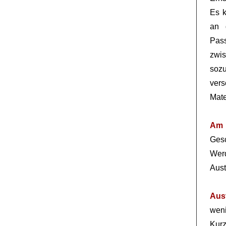
Es k
an
Pas
zwi
soz
ver
Mate
Am 
Ges
Werd
Aus
Aus
wen
Kur