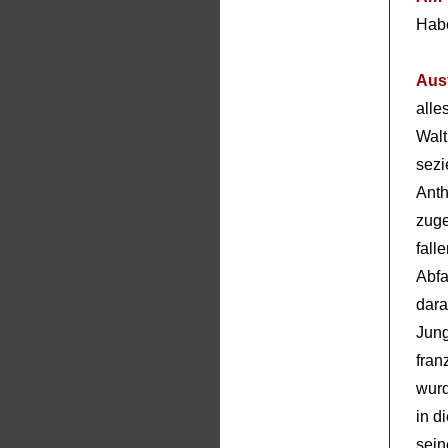
Habe
Aus
alle
Wal
sez
Ant
zuge
fal
Abfa
dar
Jun
fra
wurd
in d
sein