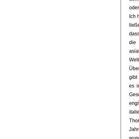
oder
Ich 
ließ
dass
die
asia
Wel
Über
gibt
es 
Gesc
eng
ita
Tho
Jah
wund