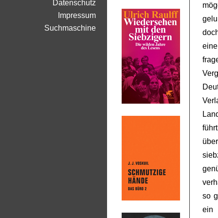
Datenschutz
mög
Impressum
gelu
Suchmaschine
doch
eine
frag
Ver
Deut
Verl
Land
führ
übe
sieb
genü
verh
so g
ein