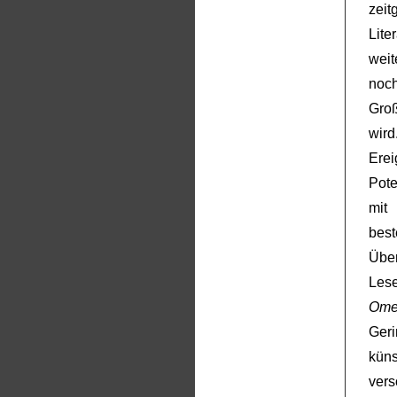
zei
Lite
wei
noc
Gro
wir
Erei
Pote
mit 
best
Übe
Lese
Ome
Ger
kün
ver