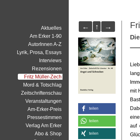
Fr
←
↑
→
Aktuelles
Am Erker 1-90
Di
AutorInnen A-Z
Lyrik, Prosa, Essays
Interviews
Lieb
Rezensionen
lang
Fritz Müller-Zech
Imme
Mord & Totschlag
mit 
Zeitschriftenschau
Bast
Veranstaltungen
Dabe
teilen
Am-Erker-Preis
eine
Pressestimmen
teilen
Verlag Am Erker
auf 
Abo & Shop
teilen
Glü