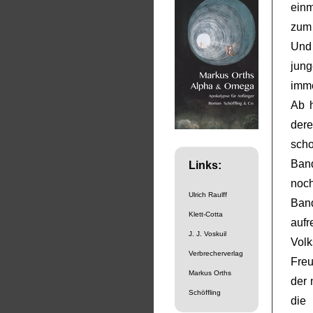
einm
zum 
Und 
jun
imme
Ab h
der
sch
Band
Links:
noch
Ulrich Raulff
Ban
Klett-Cotta
aufr
J. J. Voskuil
Volk
Verbrecherverlag
Freu
Markus Orths
der 
Schöffling
die