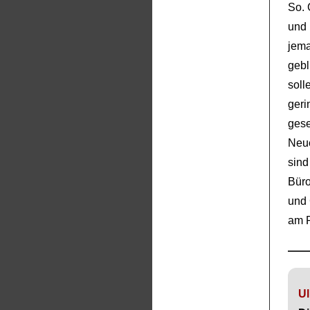
So. 
und 
jem
gebl
soll
geri
ges
Neue
sind
Büro
und 
am P
Ul