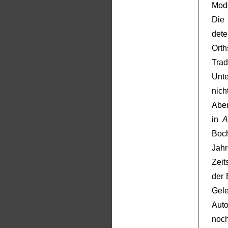
Mode
Die
dete
Ort
Tra
Unte
nich
Aber
in
A
Boc
Jah
Zeit
der
Gele
Aut
noch